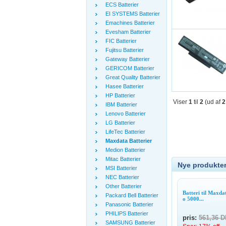
ECS Batterier
EI SYSTEMS Batterier
Emachines Batterier
Evesham Batterier
FIC Batterier
Fujitsu Batterier
Gateway Batterier
GERICOM Batterier
Great Quality Batterier
Hasee Batterier
HP Batterier
Viser
1
til
2
(ud af
2
IBM Batterier
Lenovo Batterier
LG Batterier
LifeTec Batterier
Maxdata Batterier
Medion Batterier
Mitac Batterier
Nye produkter
MSI Batterier
NEC Batterier
Other Batterier
Batteri til Maxd
Packard Bell Batterier
o 5000...
Panasonic Batterier
PHILIPS Batterier
pris:
561,36 
SAMSUNG Batterier