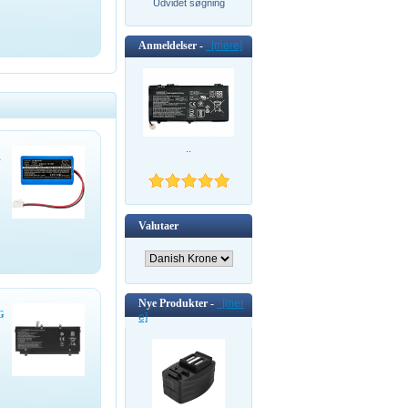
Udvidet søgning
Anmeldelser -
[mere]
..
A
Valutaer
Nye Produkter -
[mer
G
e]