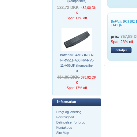
(kompatibelt)
522,72 DKK
432,00 DK
K
Spar: 17% off
DeWalt DC9182 
9141 (k...
pris:
767,89 
Spar: 28% off
detaljer
Batteri til SAMSUNG N
P-RV511-A06 NP-RV5
11-A06UK (kompatibel
t)
454,86 DKK
375,92 DK
K
Spar: 17% off
Information
Fragt og levering
Fortrolighed
Betingelser for brug
Kontakt os
Site Map