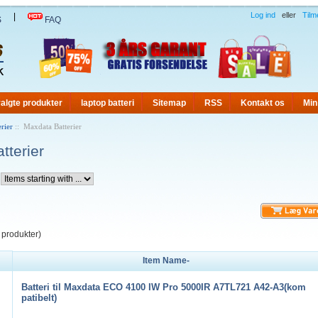
Log ind
eller
Tilm
|
S
FAQ
algte produkter
laptop batteri
Sitemap
RSS
Kontakt os
Min
rier
:: Maxdata Batterier
tterier
produkter)
Item Name-
Batteri til Maxdata ECO 4100 IW Pro 5000IR A7TL721 A42-A3(kom
patibelt)