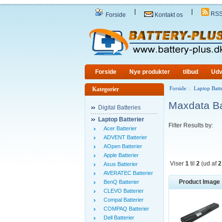
|
|
RS
Forside
Kontakt os
Forside
Nye produkter
tilbud
Udv
Forside
::
Laptop Batte
Kategorier
Maxdata Ba
Digital Batteries
Laptop Batterier
Filter Results by:
Acer Batterier
ADVENT Batterier
AOpen Batterier
Apple Batterier
Viser
1
til
2
(ud af
2
Asus Batterier
AVERATEC Batterier
Product Image
BenQ Batterier
CLEVO Batterier
Compal Batterier
COMPAQ Batterier
Dell Batterier