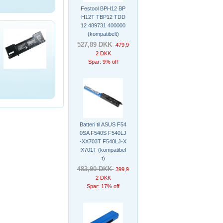
Festool BPH12 BP
H12T TBP12 TDD
12 489731 400000
(kompatibelt)
527,89 DKK
479,9
2 DKK
Spar: 9% off
Batteri til ASUS F54
0SA F540S F540LJ
-XX703T F540LJ-X
X701T (kompatibel
t)
483,90 DKK
399,9
2 DKK
Spar: 17% off