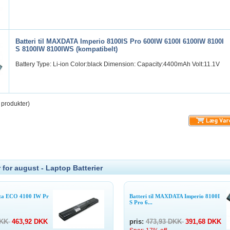
Batteri til MAXDATA Imperio 8100IS Pro 600IW 6100I 6100IW 8100I
S 8100IW 8100IWS (kompatibelt)
Battery Type: Li-ion Color:black Dimension: Capacity:4400mAh Volt:11.1V
produkter)
 for august - Laptop Batterier
ata ECO 4100 IW Pr
Batteri til MAXDATA Imperio 8100I
S Pro 6...
DKK
463,92 DKK
pris:
473,93 DKK
391,68 DKK