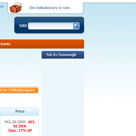
eld
Din indkøbskurv er tom
SØG
 konto
Ads by Goooooogle
Price
561,36 DKK
463,
92 DKK
Spar: 17% off