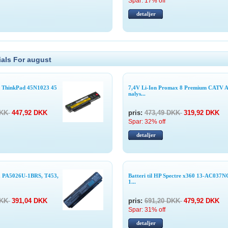
Spar: 17% off
detaljer
als For august
vo ThinkPad 45N1023 45
7,4V Li-Ion Promax 8 Premium CATV 
nalys...
DKK
447,92 DKK
pris:
473,49 DKK
319,92 DKK
Spar: 32% off
detaljer
iba PA5026U-1BRS, T453,
Batteri til HP Spectre x360 13-AC037N
1...
DKK
391,04 DKK
pris:
691,20 DKK
479,92 DKK
Spar: 31% off
detaljer