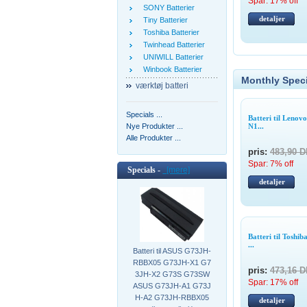
Spar: 17% off
SONY Batterier
detaljer
Tiny Batterier
Toshiba Batterier
Twinhead Batterier
UNIWILL Batterier
Winbook Batterier
Monthly Speci
værktøj batteri
Specials ...
Batteri til Leno
N1...
Nye Produkter ...
Alle Produkter ...
pris:
483,90 
Spar: 7% off
Specials -
[mere]
detaljer
Batteri til Tosh
...
Batteri til ASUS G73JH-
RBBX05 G73JH-X1 G7
pris:
473,16 
3JH-X2 G73S G73SW
Spar: 17% off
ASUS G73JH-A1 G73J
H-A2 G73JH-RBBX05
detaljer