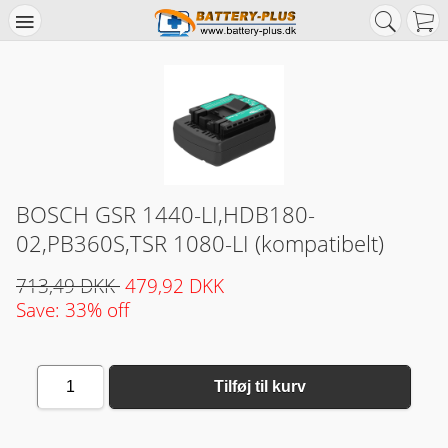
BOSCH GSR 1440-LI,HDB180-
02,PB360S,TSR 1080-LI (kompatibelt)
713,49 DKK
479,92 DKK
Save: 33% off
1
Tilføj til kurv