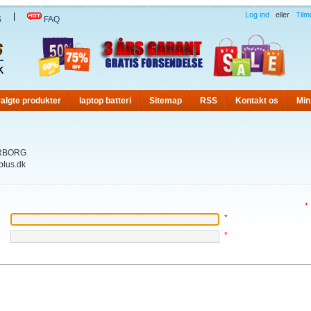
Log ind
eller
Tilm
|
S
FAQ
algte produkter
laptop batteri
Sitemap
RSS
Kontakt os
Min
RBORG
plus.dk
*
*
*