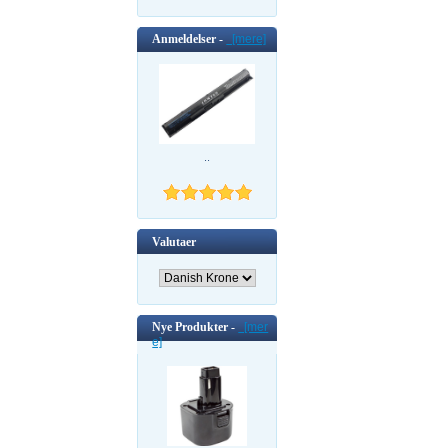
Anmeldelser -
[mere]
..
Valutaer
Nye Produkter -
[mer
e]