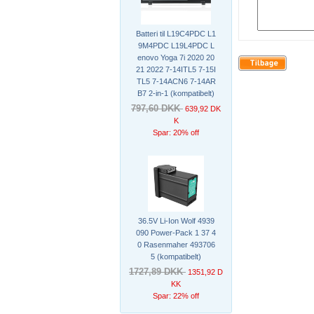
Batteri til L19C4PDC L1
9M4PDC L19L4PDC L
enovo Yoga 7i 2020 20
21 2022 7-14ITL5 7-15I
TL5 7-14ACN6 7-14AR
B7 2-in-1 (kompatibelt)
797,60 DKK
639,92 DK
K
Spar: 20% off
36.5V Li-Ion Wolf 4939
090 Power-Pack 1 37 4
0 Rasenmaher 493706
5 (kompatibelt)
1727,89 DKK
1351,92 D
KK
Spar: 22% off