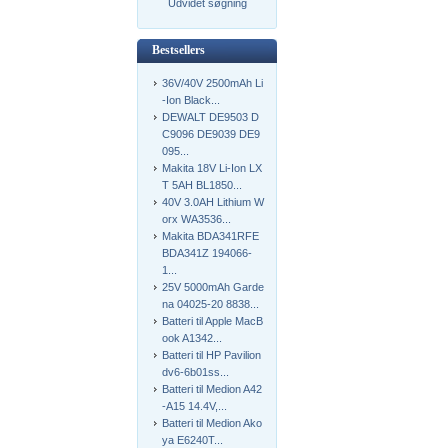
Udvidet søgning
Bestsellers
36V/40V 2500mAh Li
-Ion Black...
DEWALT DE9503 D
C9096 DE9039 DE9
095...
Makita 18V Li-Ion LX
T 5AH BL1850...
40V 3.0AH Lithium W
orx WA3536...
Makita BDA341RFE
BDA341Z 194066-
1...
25V 5000mAh Garde
na 04025-20 8838...
Batteri til Apple MacB
ook A1342...
Batteri til HP Pavilion
dv6-6b01ss...
Batteri til Medion A42
-A15 14.4V,...
Batteri til Medion Ako
ya E6240T...