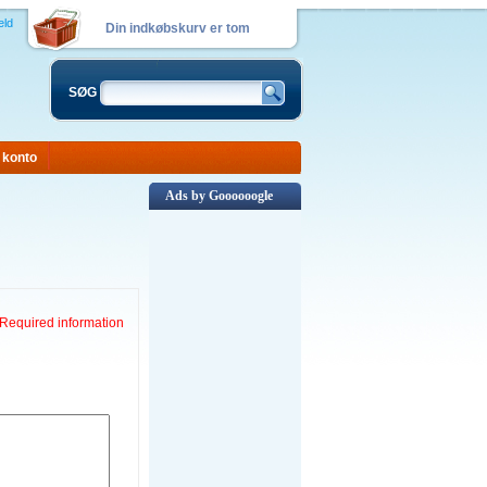
eld
Din indkøbskurv er tom
SØG
 konto
Ads by Goooooogle
 Required information