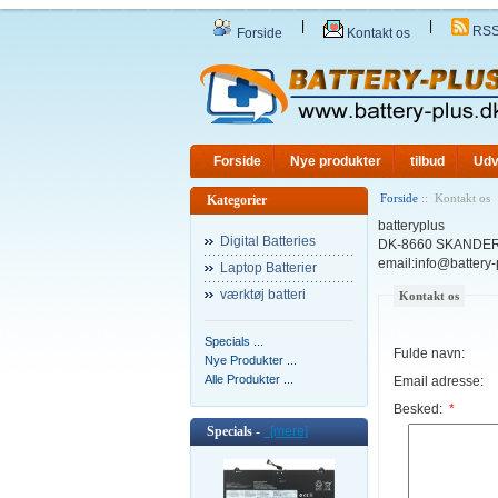
|
|
RS
Forside
Kontakt os
Forside
Nye produkter
tilbud
Udv
Forside
:: Kontakt os
Kategorier
batteryplus
Digital Batteries
DK-8660 SKANDE
email:info@battery-
Laptop Batterier
værktøj batteri
Kontakt os
Specials ...
Fulde navn:
Nye Produkter ...
Alle Produkter ...
Email adresse:
Besked:
*
Specials -
[mere]