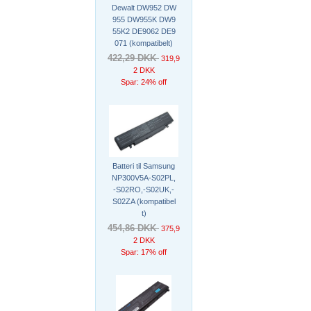
Dewalt DW952 DW
955 DW955K DW9
55K2 DE9062 DE9
071 (kompatibelt)
422,29 DKK
319,9
2 DKK
Spar: 24% off
Batteri til Samsung
NP300V5A-S02PL,
-S02RO,-S02UK,-
S02ZA (kompatibel
t)
454,86 DKK
375,9
2 DKK
Spar: 17% off