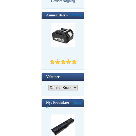
Udvidet søgning
Anmeldelser -
[mere]
..
Valutaer
Nye Produkter -
[mer
e]