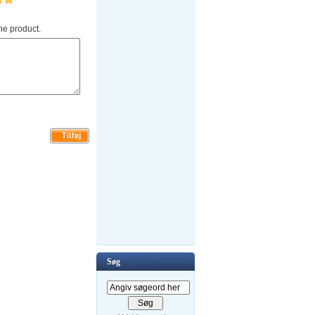
he product.
Søg