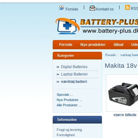
|
|
RS
Forside
Kontakt os
Forside
Nye produkter
tilbud
Udv
Forside
::
værktøj batt
Kategorier
Makita 18v
Digital Batteries
Laptop Batterier
værktøj batteri
Specials ...
Nye Produkter ...
Alle Produkter ...
større billede
Information
Fragt og levering
Fortrolighed