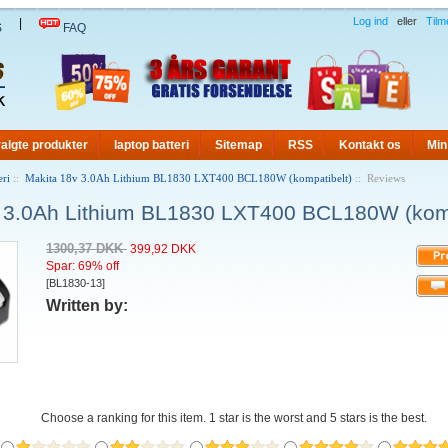
Log ind
eller
Tilm
|
S
FAQ
algte produkter
laptop batteri
Sitemap
RSS
Kontakt os
Min
eri
::
Makita 18v 3.0Ah Lithium BL1830 LXT400 BCL180W (kompatibelt)
:: Reviews
 3.0Ah Lithium BL1830 LXT400 BCL180W (komp
1300,37 DKK
399,92 DKK
Spar: 69% off
[BL1830-13]
Written by:
Choose a ranking for this item. 1 star is the worst and 5 stars is the best.