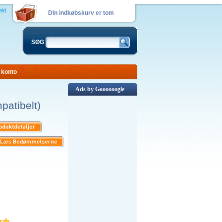
eld
Din indkøbskurv er tom
SØG
 konto
Ads by Goooooogle
atibelt)