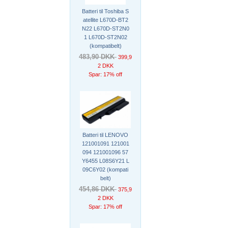
Batteri til Toshiba S
atellite L670D-BT2
N22 L670D-ST2N0
1 L670D-ST2N02
(kompatibelt)
483,90 DKK
399,9
2 DKK
Spar: 17% off
Batteri til LENOVO
121001091 121001
094 121001096 57
Y6455 L08S6Y21 L
09C6Y02 (kompati
belt)
454,86 DKK
375,9
2 DKK
Spar: 17% off