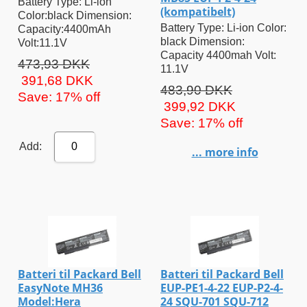
Battery Type: Li-ion
(kompatibelt)
Color:black Dimension:
Battery Type: Li-ion Color:
Capacity:4400mAh
black Dimension:
Volt:11.1V
Capacity 4400mah Volt:
473,93 DKK
11.1V
391,68 DKK
483,90 DKK
Save: 17% off
399,92 DKK
Save: 17% off
Add:
0
... more info
Batteri til Packard Bell
Batteri til Packard Bell
EasyNote MH36
EUP-PE1-4-22 EUP-P2-4-
Model:Hera
24 SQU-701 SQU-712