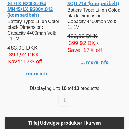
GL/LX.B200X.034
SQU-714 (kompatibelt)
MH45/LX.B200Y.012
Battery Type: Li-ion Color:
(kompatibelt)
black Dimension:
Battery Type: Li-ion Color:
Capacity 4400mah Volt:
black Dimension:
11.1V
Capacity 4400mah Volt:
483,90 DKK
11.1V
399,92 DKK
483,90 DKK
Save: 17% off
399,92 DKK
Save: 17% off
... more info
... more info
Displaying
1
to
10
(of
10
products)
1
Tilføj Udvalgte produkter i kurven