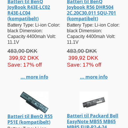
Batteri til BenQ
Batteri til BenQ
JoyBook R43E-LC02
Joybook R56 DHR504
R43E-LC04
2C.20C30.011 SQU-701
(kompatibelt)
(kompatibelt)
Battery Type: Li-ion Color:
Battery Type: Li-ion Color:
black Dimension:
black Dimension:
Capacity 4400mah Volt:
Capacity 4400mah Volt:
11.1V
11.1V
483,90 DKK
483,90 DKK
399,92 DKK
399,92 DKK
Save: 17% off
Save: 17% off
... more info
... more info
Batteri til Packard Bell
Batteri til BenQ R55
EasyNote MB55 MB65
P51E (kompatibelt)
MB85 EUP-P2-4-24