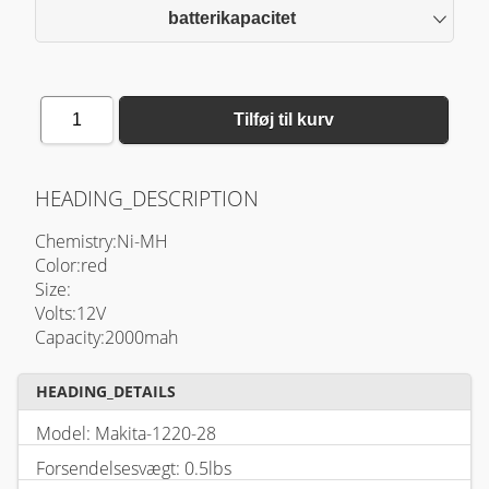
batterikapacitet
1
Tilføj til kurv
HEADING_DESCRIPTION
Chemistry:Ni-MH
Color:red
Size:
Volts:12V
Capacity:2000mah
HEADING_DETAILS
Model: Makita-1220-28
Forsendelsesvægt: 0.5lbs