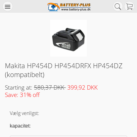
Makita HP454D HP454DRFX HP454DZ
(kompatibelt)
Starting at:
580,37 DKK
399,92 DKK
Save: 31% off
Vælg venligst:
kapacitet: