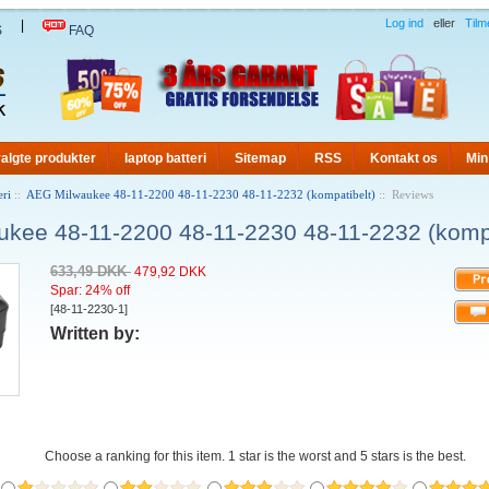
Log ind
eller
Tilm
|
S
FAQ
algte produkter
laptop batteri
Sitemap
RSS
Kontakt os
Min
eri
::
AEG Milwaukee 48-11-2200 48-11-2230 48-11-2232 (kompatibelt)
:: Reviews
kee 48-11-2200 48-11-2230 48-11-2232 (kompa
633,49 DKK
479,92 DKK
Spar: 24% off
[48-11-2230-1]
Written by:
Choose a ranking for this item. 1 star is the worst and 5 stars is the best.