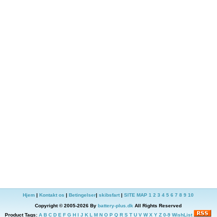
Hjem
|
Kontakt os
|
Betingelser
|
skibsfart
|
SITE MAP
1
2
3
4
5
6
7
8
9
10
Copyright © 2005-2026 By
battery-plus.dk
All Rights Reserved
Product Tags:
A
B
C
D
E
F
G
H
I
J
K
L
M
N
O
P
Q
R
S
T
U
V
W
X
Y
Z
0-9
WishList