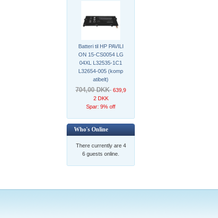
Batteri til HP PAVILI
ON 15-CS0054 LG
04XL L32535-1C1
L32654-005 (komp
atibelt)
704,00 DKK
639,9
2 DKK
Spar: 9% off
Who's Online
There currently are 4
6 guests online.