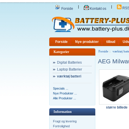
|
|
RS
Forside
Kontakt os
Forside
Nye produkter
tilbud
Udv
Forside
::
værktøj batt
Kategorier
AEG Milwau
Digital Batteries
Laptop Batterier
værktøj batteri
Specials ...
Nye Produkter ...
Alle Produkter ...
større billede
Information
Fragt og levering
Fortrolighed