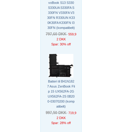
voBook S13 S330
S330UA S330FA S
330FN V330FA V3
30FN R330UN K33
0K30FA K330FN I3
30FN (kompatibelt)
797,60 DKK
559,9
2 DKK
Spar: 30% off
Batteri til B41N182
7 Asus ZenBook Fli
p 15 UX562FA-2G
UX562FA-2S 0B20
0-03070200 (komp
atibelt)
997,50 DKK
719,9
2 DKK
Spar: 28% off