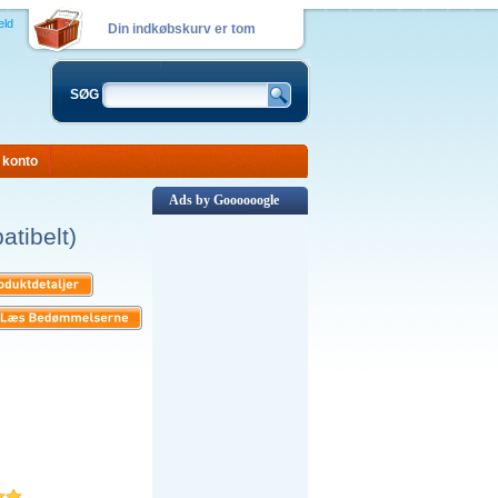
eld
Din indkøbskurv er tom
SØG
 konto
Ads by Goooooogle
tibelt)