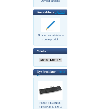
Udvidet søgning
Anmeldelser -
[mere]
Skriv en anmeldelse o
m dette produkt.
Valutaer
Nye Produkter -
[mer
e]
Batteri til C31N180
6 C31PIJ1 ASUS Vi