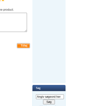
he product.
Søg