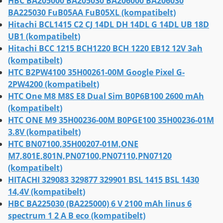
HBC BA205000 BA205030 BA206000 BA206030
BA225030 FuB05AA FuB05XL (kompatibelt)
Hitachi BCL1415 C2 CJ 14DL DH 14DL G 14DL UB 18D
UB1 (kompatibelt)
Hitachi BCC 1215 BCH1220 BCH 1220 EB12 12V 3ah
(kompatibelt)
HTC B2PW4100 35H00261-00M Google Pixel G-
2PW4200 (kompatibelt)
HTC One M8 M8S E8 Dual Sim B0P6B100 2600 mAh
(kompatibelt)
HTC ONE M9 35H00236-00M B0PGE100 35H00236-01M
3.8V (kompatibelt)
HTC BN07100,35H00207-01M,ONE
M7,801E,801N,PN07100,PN07110,PN07120
(kompatibelt)
HITACHI 329083 329877 329901 BSL 1415 BSL 1430
14,4V (kompatibelt)
HBC BA225030 (BA225000) 6 V 2100 mAh linus 6
spectrum 1 2 A B eco (kompatibelt)