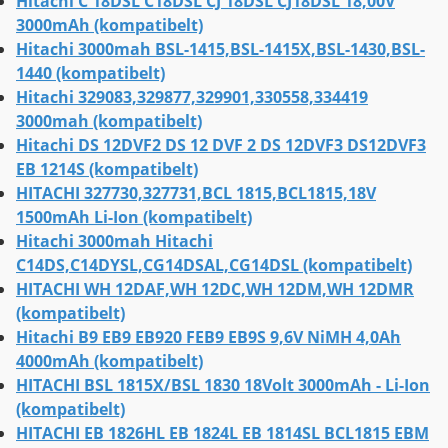
Hitachi C 18DSL C18DSL CJ 18DSL CJ18DSL 18,00V
3000mAh (kompatibelt)
Hitachi 3000mah BSL-1415,BSL-1415X,BSL-1430,BSL-
1440 (kompatibelt)
Hitachi 329083,329877,329901,330558,334419
3000mah (kompatibelt)
Hitachi DS 12DVF2 DS 12 DVF 2 DS 12DVF3 DS12DVF3
EB 1214S (kompatibelt)
HITACHI 327730,327731,BCL 1815,BCL1815,18V
1500mAh Li-Ion (kompatibelt)
Hitachi 3000mah Hitachi
C14DS,C14DYSL,CG14DSAL,CG14DSL (kompatibelt)
HITACHI WH 12DAF,WH 12DC,WH 12DM,WH 12DMR
(kompatibelt)
Hitachi B9 EB9 EB920 FEB9 EB9S 9,6V NiMH 4,0Ah
4000mAh (kompatibelt)
HITACHI BSL 1815X/BSL 1830 18Volt 3000mAh - Li-Ion
(kompatibelt)
HITACHI EB 1826HL EB 1824L EB 1814SL BCL1815 EBM