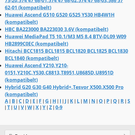
73-20,574 47 68-01,574 47 68-02,574 47 68-03,586 57
62-01 (kompatibelt)
Huawei Ascend G510 G520 G525 Y530 HB4W1H
(kompatibelt)
HBC BA223000 BA223030 3.6V (kompatibelt)
Huawei MediaPad T5 10.1/M3 M5 8.4 BTV-DL09 W09
HB2899C0EC (kompatibelt)
Hitachi BCC1815 BCL1815 BCL1820 BCL1825 BCL1830
BCL1840 (kompatibelt)
Huawei Ascend Y210,Y210-
0151,Y210C,Y530,C8813,T8951,U8685D,U8951D
(kompatibelt)
Hybrid G20 G30 G40 Hybrid+,Tesvor X500,X500 Pro
(kompatibelt)
A
B
C
D
E
F
G
H
I
J
K
L
M
N
O
P
Q
R
S
|
|
|
|
|
|
|
|
|
|
|
|
|
|
|
|
|
|
T
U
V
W
X
Y
Z
0-9
|
|
|
|
|
|
|
|