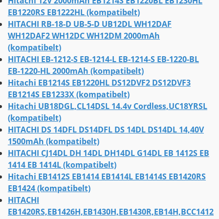
Hitachi 12V 2000mAh EB1214S EB1220BL EB1230HL
EB1220RS EB1222HL (kompatibelt)
HITACHI RB-18-D UB-5-D UB12DL WH12DAF
WH12DAF2 WH12DC WH12DM 2000mAh
(kompatibelt)
HITACHI EB-1212-S EB-1214-L EB-1214-S EB-1220-BL
EB-1220-HL 2000mAh (kompatibelt)
Hitachi EB1214S EB1220HL DS12DVF2 DS12DVF3
EB1214S EB1233X (kompatibelt)
Hitachi UB18DGL,CL14DSL 14.4v Cordless,UC18YRSL
(kompatibelt)
HITACHI DS 14DFL DS14DFL DS 14DL DS14DL 14,40V
1500mAh (kompatibelt)
HITACHI CJ14DL DH 14DL DH14DL G14DL EB 1412S EB
1414 EB 1414L (kompatibelt)
Hitachi EB1412S EB1414 EB1414L EB1414S EB1420RS
EB1424 (kompatibelt)
HITACHI
EB1420RS,EB1426H,EB1430H,EB1430R,EB14H,BCC1412