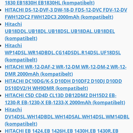
1830 EB1830H EB1830HL (kompatibelt)
HITACHI DS-12-DVF-3 DW-18-D FDS-12-DVC FDV-12-DV
FWH12DC2 FWH12DC3 2000mAh (kompatibelt)
Hitachi
UB18DDL,UB18DL,UB18DSL,UB18DAL,UB18DEL
(kompatibelt)
Hitachi
WP14DSL,WR14DBDL,CG14DSDL,R14DSL,UF18DSL
(kompatibelt)
HITACHI WR-12-DAF-2 WR-12-DM WR-12-DM-2 WR-12-
DMR 2000mAh (kompatibelt)
HITACHI DC10DG/K-S D10DH D10DF2 D10DJ D10DD
DS10DV2/H WH9DMR (kompatibelt)
HITACHI C5D CD4D CL13D DB12DM2 DH15D2 EB-
1230-R EB-1230-X EB-1233-X 2000mAh (kompatibelt)
Hitachi
DV14DSL,WH14DBDL,WH14DSAL,WH14DSL,WM14DBL
(kompatibelt)
HITACHI EB 1424,EB 1426H,EB 1430H,EB 1430R,EB