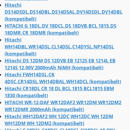
Hitachi
DS14DSDL,DS14DBL,DS14DSAL,DV14DSDL,DV14DBL
(kompatibelt)
HITACHI G 18DL,DV 18DCL,DS 18DVB,BCL 1815,DS
18DMR,CR 18DMR (kompatibelt)
Hitachi
WH14DBL,WR14DSL,CL14DSL,C14DYSL,NP14DSL
(kompatibelt)
Hitachi DS 12DM DS 12DVB EB 1212S EB 1214L EB
1214S 12,00V 2000mAh NiMH (kompatibelt)
Hitachi FWH14DSL,CK
4DSC,CR14DSL,WH14DBAL,WH14DCL (kompatibelt)
Hitachi CR18DL CR 18 DL BCL 1815 BCL1815 EBM
1830 (kompatibelt)
HITACHI WR-12-DAF WR12DAF2 WR12DM WR12DM2
WR12DMR 2000mAh (kompatibelt)
Hitachi WH12DAF2 WH 12DC WH12DC WH 12DM
WH12DM WH 12DM2 (kompatibelt)