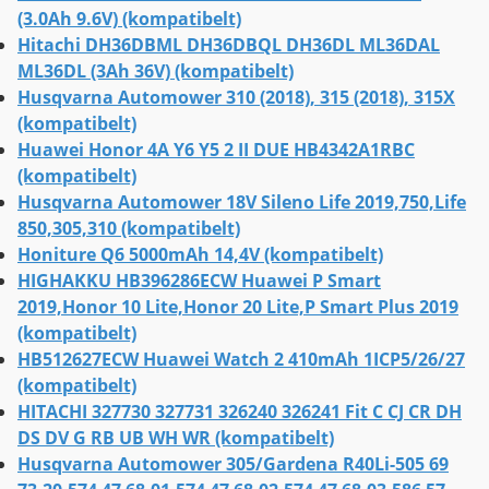
(3.0Ah 9.6V) (kompatibelt)
Hitachi DH36DBML DH36DBQL DH36DL ML36DAL
ML36DL (3Ah 36V) (kompatibelt)
Husqvarna Automower 310 (2018), 315 (2018), 315X
(kompatibelt)
Huawei Honor 4A Y6 Y5 2 II DUE HB4342A1RBC
(kompatibelt)
Husqvarna Automower 18V Sileno Life 2019,750,Life
850,305,310 (kompatibelt)
Honiture Q6 5000mAh 14,4V (kompatibelt)
HIGHAKKU HB396286ECW Huawei P Smart
2019,Honor 10 Lite,Honor 20 Lite,P Smart Plus 2019
(kompatibelt)
HB512627ECW Huawei Watch 2 410mAh 1ICP5/26/27
(kompatibelt)
HITACHI 327730 327731 326240 326241 Fit C CJ CR DH
DS DV G RB UB WH WR (kompatibelt)
Husqvarna Automower 305/Gardena R40Li-505 69