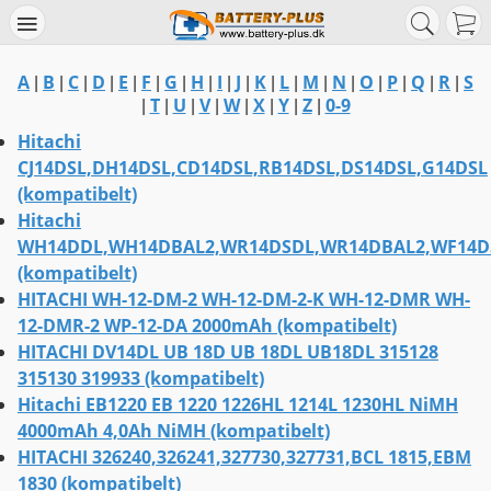
A
B
C
D
E
F
G
H
I
J
K
L
M
N
O
P
Q
R
S
|
|
|
|
|
|
|
|
|
|
|
|
|
|
|
|
|
|
T
U
V
W
X
Y
Z
0-9
|
|
|
|
|
|
|
|
Hitachi
CJ14DSL,DH14DSL,CD14DSL,RB14DSL,DS14DSL,G14DSL
(kompatibelt)
Hitachi
WH14DDL,WH14DBAL2,WR14DSDL,WR14DBAL2,WF14D
(kompatibelt)
HITACHI WH-12-DM-2 WH-12-DM-2-K WH-12-DMR WH-
12-DMR-2 WP-12-DA 2000mAh (kompatibelt)
HITACHI DV14DL UB 18D UB 18DL UB18DL 315128
315130 319933 (kompatibelt)
Hitachi EB1220 EB 1220 1226HL 1214L 1230HL NiMH
4000mAh 4,0Ah NiMH (kompatibelt)
HITACHI 326240,326241,327730,327731,BCL 1815,EBM
1830 (kompatibelt)