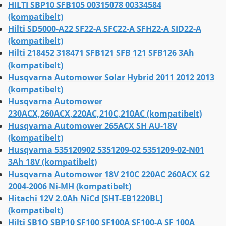
HILTI SBP10 SFB105 00315078 00334584
(kompatibelt)
Hilti SD5000-A22 SF22-A SFC22-A SFH22-A SID22-A
(kompatibelt)
Hilti 218452 318471 SFB121 SFB 121 SFB126 3Ah
(kompatibelt)
Husqvarna Automower Solar Hybrid 2011 2012 2013
(kompatibelt)
Husqvarna Automower
230ACX,260ACX,220AC,210C,210AC (kompatibelt)
Husqvarna Automower 265ACX SH AU-18V
(kompatibelt)
Husqvarna 535120902 5351209-02 5351209-02-N01
3Ah 18V (kompatibelt)
Husqvarna Automower 18V 210C 220AC 260ACX G2
2004-2006 Ni-MH (kompatibelt)
Hitachi 12V 2.0Ah NiCd [SHT-EB1220BL]
(kompatibelt)
Hilti SB1O SBP10 SF100 SF100A SF100-A SF 100A