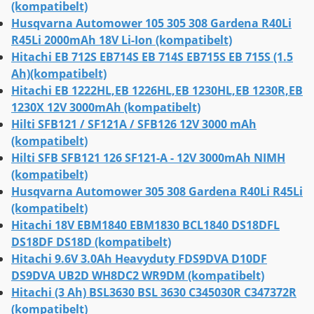
(kompatibelt)
Husqvarna Automower 105 305 308 Gardena R40Li
R45Li 2000mAh 18V Li-Ion (kompatibelt)
Hitachi EB 712S EB714S EB 714S EB715S EB 715S (1.5
Ah)(kompatibelt)
Hitachi EB 1222HL,EB 1226HL,EB 1230HL,EB 1230R,EB
1230X 12V 3000mAh (kompatibelt)
Hilti SFB121 / SF121A / SFB126 12V 3000 mAh
(kompatibelt)
Hilti SFB SFB121 126 SF121-A - 12V 3000mAh NIMH
(kompatibelt)
Husqvarna Automower 305 308 Gardena R40Li R45Li
(kompatibelt)
Hitachi 18V EBM1840 EBM1830 BCL1840 DS18DFL
DS18DF DS18D (kompatibelt)
Hitachi 9.6V 3.0Ah Heavyduty FDS9DVA D10DF
DS9DVA UB2D WH8DC2 WR9DM (kompatibelt)
Hitachi (3 Ah) BSL3630 BSL 3630 C345030R C347372R
(kompatibelt)