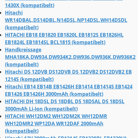
1430X (kompatibelt)
Hitachi
WR14DBAL,DS14DBL,N14DSL,NP14DSL,WH14DSDL
(kompatibelt)
HITACHI EB18 EB1820 EB1820L EB1812S EB1826HL
EB1824L EB1814SL BCL1815 (kompatibelt)
Handkreissage
MHA18KA,DW934,DW934K2,DW936,DW936K,DW936K2
(kompatibelt)
Hitachi DS 12DVB DS12DVB DS 12DVB2 DS12DVB2 EB
1214S (kompatibelt)
Hitachi EB14 EB14B EB1426H EB1414 EB1414S EB1424
EB1426 EB1426H 3000mAh (kompatibelt)
HITACHI DH 18DSL DS 18DBL DS 18DSAL DS 18DSL
3000mAh Li-Ion (kompatibelt)
HITACHI WH12DM2 WH12DM2K WH12DMR
WH12DMR2 WP12DA WR12DAF 2000mAh
(kompatibelt)