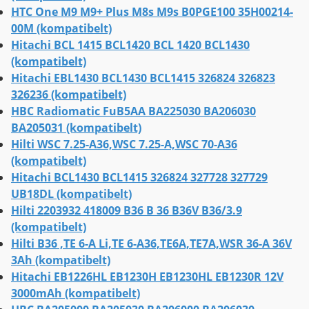
HTC One M9 M9+ Plus M8s M9s B0PGE100 35H00214-
00M (kompatibelt)
Hitachi BCL 1415 BCL1420 BCL 1420 BCL1430
(kompatibelt)
Hitachi EBL1430 BCL1430 BCL1415 326824 326823
326236 (kompatibelt)
HBC Radiomatic FuB5AA BA225030 BA206030
BA205031 (kompatibelt)
Hilti WSC 7.25-A36,WSC 7.25-A,WSC 70-A36
(kompatibelt)
Hitachi BCL1430 BCL1415 326824 327728 327729
UB18DL (kompatibelt)
Hilti 2203932 418009 B36 B 36 B36V B36/3.9
(kompatibelt)
Hilti B36 ,TE 6-A Li,TE 6-A36,TE6A,TE7A,WSR 36-A 36V
3Ah (kompatibelt)
Hitachi EB1226HL EB1230H EB1230HL EB1230R 12V
3000mAh (kompatibelt)