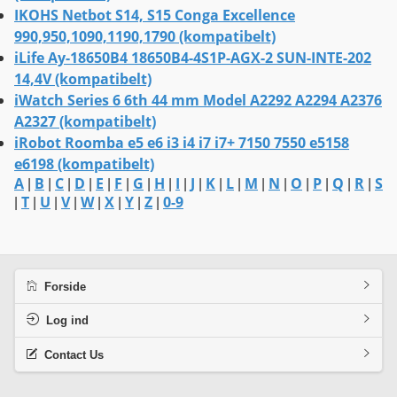
IKOHS Netbot S14, S15 Conga Excellence
990,950,1090,1190,1790 (kompatibelt)
iLife Ay-18650B4 18650B4-4S1P-AGX-2 SUN-INTE-202
14,4V (kompatibelt)
iWatch Series 6 6th 44 mm Model A2292 A2294 A2376
A2327 (kompatibelt)
iRobot Roomba e5 e6 i3 i4 i7 i7+ 7150 7550 e5158
e6198 (kompatibelt)
A
B
C
D
E
F
G
H
I
J
K
L
M
N
O
P
Q
R
S
|
|
|
|
|
|
|
|
|
|
|
|
|
|
|
|
|
|
T
U
V
W
X
Y
Z
0-9
|
|
|
|
|
|
|
|
Forside
Log ind
Contact Us