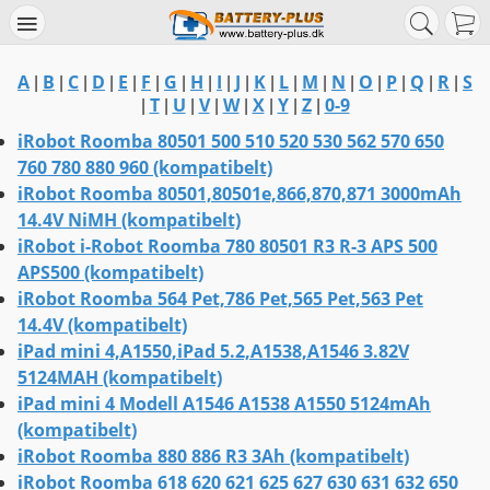
A
B
C
D
E
F
G
H
I
J
K
L
M
N
O
P
Q
R
S
|
|
|
|
|
|
|
|
|
|
|
|
|
|
|
|
|
|
T
U
V
W
X
Y
Z
0-9
|
|
|
|
|
|
|
|
iRobot Roomba 80501 500 510 520 530 562 570 650
760 780 880 960 (kompatibelt)
iRobot Roomba 80501,80501e,866,870,871 3000mAh
14.4V NiMH (kompatibelt)
iRobot i-Robot Roomba 780 80501 R3 R-3 APS 500
APS500 (kompatibelt)
iRobot Roomba 564 Pet,786 Pet,565 Pet,563 Pet
14.4V (kompatibelt)
iPad mini 4,A1550,iPad 5.2,A1538,A1546 3.82V
5124MAH (kompatibelt)
iPad mini 4 Modell A1546 A1538 A1550 5124mAh
(kompatibelt)
iRobot Roomba 880 886 R3 3Ah (kompatibelt)
iRobot Roomba 618 620 621 625 627 630 631 632 650