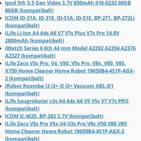
Ipod 5th 5.5 Gen Video 3.7V 850mAh 616-0232 60GB
80GB (kompatibelt)
ICOM ID-31A, ID-31E, ID-51A, ID-51E, BP-271, BP-272Li
(kompatibelt)
iLife Li-Ion A4 A4s A6 V7 V7s Plus V7s Pro 14.8V
2800mAh (kompatibelt)
iWatch Series 6 6th 44 mm Model A2292 A2294 A2376
A2327 (kompatibelt)
iLife Zaco V3s Pro, V4, V50, V5s Pro, V8s, V80, V85,
X750 Home Cleaner Home Robot 18650B4-4S1P-AGX-
2 (kompatibelt)
iRobot Roomba i3 i3+ i5 i5+ Vacuum ABL-D1
(kompatibelt)
iLife Saugroboter v3s A4 A4s A6 V5 V5s V7 V7s PRO
(kompatibelt)
ICOM IC-M25, BP-282 3.7V (kompatibelt)
iLife Zaco V5s Pro V5x,V4,V3s Pro,V8s,V50,V80,V85
Home Cleaner Home Robot 18650B4-4S1P-AGX-2
(kompatibelt)