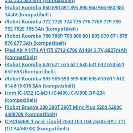
552 555 560 3Ah (kompatibelt)
iRobot Roomba 860 890 891 895 896 960 966 980 985
14.4V (kompatibelt)
iRobot Roomba 772 772E 774 775 776 776P 779 780
782 782E 785 3Ah (kompatibelt)
iRobot Roomba 786 786P 790 800 801 805 870 871 875
876 877 3Ah (kompatibelt)
iPad Air A1474 A1475 6712-6700 A1484 3.7V,8827mAh
(kompatibelt)
iRobot Roomba 620 621 625 627 630 631 632 650 651
652 653 (kompatibelt)
iRobot Roomba 583 585 590 595 600 605 610 611 612
614 615 616 3Ah (kompatibelt)
Icom IC-M32,IC-M31,IC-M90,IC-M90E,BP-224
(kompatibelt)
iRobot Braava 380 380T 390T Mint Plus 5200 5200C
4409709 (kompatibelt)
ICP416888L1 Acer Liquid Z630 T03 T04 Z630S BAT-T11
(1ICP4/68/88) (kompatibelt)