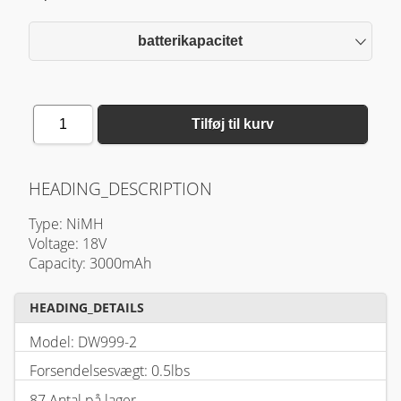
batterikapacitet
1
Tilføj til kurv
HEADING_DESCRIPTION
Type: NiMH
Voltage: 18V
Capacity: 3000mAh
HEADING_DETAILS
Model: DW999-2
Forsendelsesvægt: 0.5lbs
87 Antal på lager