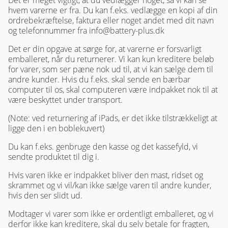
Det er meget vigtigt, at du vedlægger noget, så vi kan se
hvem varerne er fra. Du kan f.eks. vedlægge en kopi af din
ordrebekræftelse, faktura eller noget andet med dit navn
og telefonnummer fra info@battery-plus.dk
Det er din opgave at sørge for, at varerne er forsvarligt
emballeret, når du returnerer. Vi kan kun kreditere beløb
for varer, som ser pæne nok ud til, at vi kan sælge dem til
andre kunder. Hvis du f.eks. skal sende en bærbar
computer til os, skal computeren være indpakket nok til at
være beskyttet under transport.
(Note: ved returnering af iPads, er det ikke tilstrækkeligt at
ligge den i en boblekuvert)
Du kan f.eks. genbruge den kasse og det kassefyld, vi
sendte produktet til dig i.
Hvis varen ikke er indpakket bliver den mast, ridset og
skrammet og vi vil/kan ikke sælge varen til andre kunder,
hvis den ser slidt ud.
Modtager vi varer som ikke er ordentligt emballeret, og vi
derfor ikke kan kreditere, skal du selv betale for fragten,