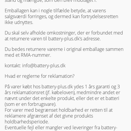
stand og mængde, som den blev modtaget i.
Emballagen kan i nogle tilfælde betyde, at varens
salgsværdi forringes, og dermed kan fortrydelsesretten
ikke udnyttes.
Du skal selv afholde omkostninger, der er forbundet med
at returnere varen til battery-plus.dk’s adresse.
Du bedes returnere varerne i original emballage sammen
med et RMA-nummer.
kontakt: info@battery-plus.dk
Hvad er reglerne for reklamation?
På varer købt hos battery-plus.dk ydes 1 års garanti og 3
års reklamationsret (jf. købeloven), medmindre andet er
nævnt under det enkelte produkt, eller det er et batteri
(som er en forbrugsvare).
For varer med begrænset holdbarhed er retten til at
reklamere afgrænset af det givne produkts
holdbarhedsperiode.
Eventuelle fejl eller mangler ved leveringer fra battery-