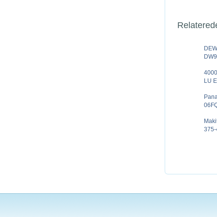
Relatered
DEW
DW90
4000
LU E
Pan
06FQ
Mak
375-