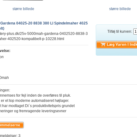
større billede
større billede
Gardena 04025-20 8838 380 LI Spindelmaher 4025
lt)
Tilføj til kurven:
attery-plus.dk/25v-5000mah-gardena-0402520-8838-3
aher-402520-kompatibelt-p-10228.html
velse:
ion
00mah
ingen:
ennemses for fejl inden de overføres til pluk.
 er et top moderne automatiseret højlager.
t har modtaget Di´s produktivitetspris grundet
meringer og fremragende leveringsevner
eldelser: 3