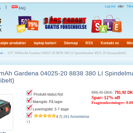
Log ind
eller
Tilm
|
S
FAQ
algte produkter
laptop batteri
Sitemap
RSS
Kontakt os
Min
eri
:: 25V 5000mAh Gardena 04025-20 8838 380 LI Spindelmaher 4025-20 (kompatibelt)
mAh Gardena 04025-20 8838 380 LI Spindelm
ibelt)
898,45 DKK
791,92 D
Produkt-status:Nyt
Spar: 12% off
Mængde: På lager
Fragtomkostninger: 0.
Leveringstid: 3-7 dage
4.7(
281 Anmeldelse
r
)