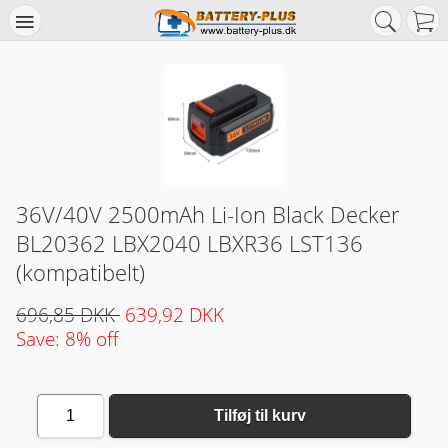
36V/40V 2500mAh Li-Ion Black Decker
BL20362 LBX2040 LBXR36 LST136
(kompatibelt)
696,85 DKK
639,92 DKK
Save: 8% off
1
Tilføj til kurv