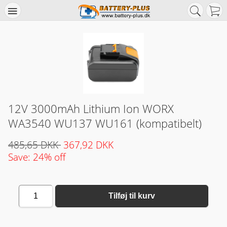
12V 3000mAh Lithium Ion WORX
WA3540 WU137 WU161 (kompatibelt)
485,65 DKK
367,92 DKK
Save: 24% off
1
Tilføj til kurv