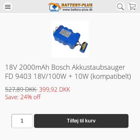
18V 2000mAh Bosch Akkustaubsauger
FD 9403 18V/100W + 10W (kompatibelt)
527,89 DKK
399,92 DKK
Save: 24% off
1
Tilføj til kurv