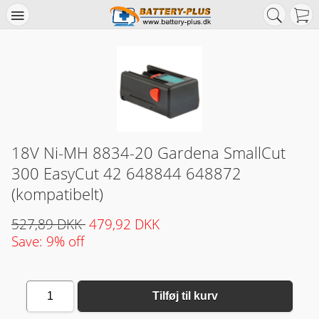
18V Ni-MH 8834-20 Gardena SmallCut
300 EasyCut 42 648844 648872
(kompatibelt)
527,89 DKK
479,92 DKK
Save: 9% off
1
Tilføj til kurv