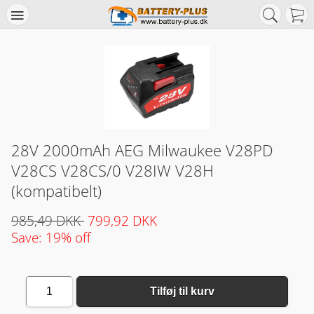
28V 2000mAh AEG Milwaukee V28PD
V28CS V28CS/0 V28IW V28H
(kompatibelt)
985,49 DKK
799,92 DKK
Save: 19% off
1
Tilføj til kurv