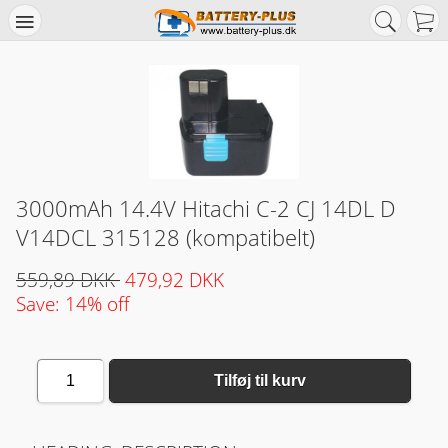
3000mAh 14.4V Hitachi C-2 CJ 14DL D
V14DCL 315128 (kompatibelt)
559,89 DKK
479,92 DKK
Save: 14% off
1
Tilføj til kurv