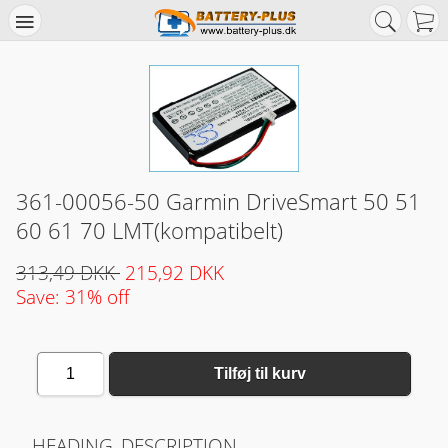
361-00056-50 Garmin DriveSmart 50 51
60 61 70 LMT(kompatibelt)
313,49 DKK
215,92 DKK
Save: 31% off
1
Tilføj til kurv
HEADING_DESCRIPTION