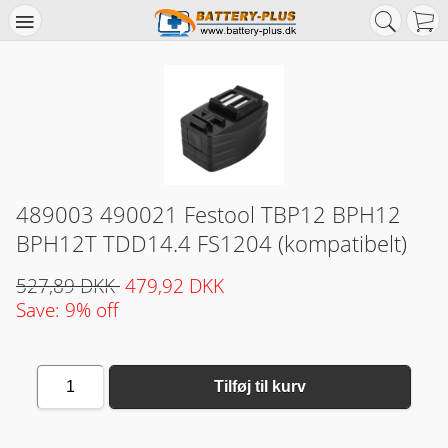
489003 490021 Festool TBP12 BPH12
BPH12T TDD14.4 FS1204 (kompatibelt)
527,89 DKK
479,92 DKK
Save: 9% off
1
Tilføj til kurv