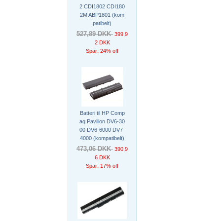
2 CDI1802 CDI180
2M ABP1801 (kom
patibelt)
527,89 DKK
399,9
2 DKK
Spar: 24% off
Batteri til HP Comp
aq Pavilion DV6-30
00 DV6-6000 DV7-
4000 (kompatibelt)
473,06 DKK
390,9
6 DKK
Spar: 17% off