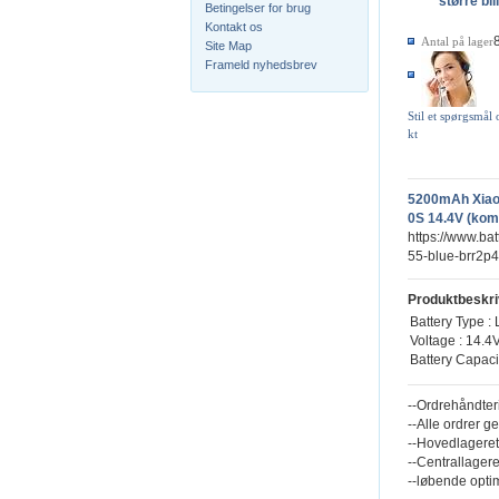
større bil
Betingelser for brug
Kontakt os
Antal på lager
Site Map
Frameld nyhedsbrev
Stil et spørgsmål
kt
5200mAh Xiao
0S 14.4V (komp
https://www.ba
55-blue-brr2p
Produktbeskri
Battery Type : 
Voltage : 14.4
Battery Capac
--Ordrehåndter
--Alle ordrer g
--Hovedlageret
--Centrallagere
--løbende opti