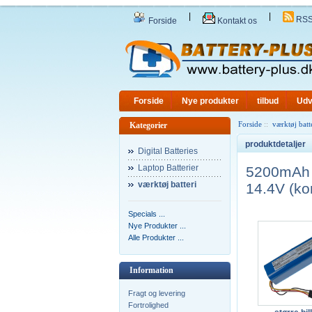
|
|
RS
Forside
Kontakt os
Forside
Nye produkter
tilbud
Udv
Forside
::
værktøj batt
Kategorier
produktdetaljer
Digital Batteries
Laptop Batterier
5200mAh 
værktøj batteri
14.4V (ko
Specials ...
Nye Produkter ...
Alle Produkter ...
Information
Fragt og levering
Fortrolighed