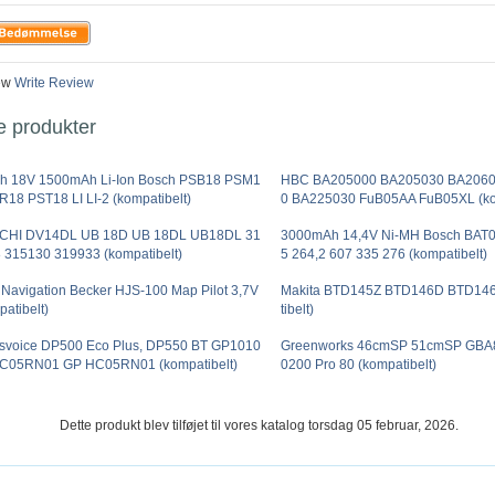
ew
Write Review
e produkter
h 18V 1500mAh Li-Ion Bosch PSB18 PSM1
HBC BA205000 BA205030 BA206
R18 PST18 LI LI-2 (kompatibelt)
0 BA225030 FuB05AA FuB05XL (ko
CHI DV14DL UB 18D UB 18DL UB18DL 31
3000mAh 14,4V Ni-MH Bosch BAT0
 315130 319933 (kompatibelt)
5 264,2 607 335 276 (kompatibelt)
Navigation Becker HJS-100 Map Pilot 3,7V
Makita BTD145Z BTD146D BTD14
patibelt)
tibelt)
svoice DP500 Eco Plus, DP550 BT GP1010
Greenworks 46cmSP 51cmSP GBA
05RN01 GP HC05RN01 (kompatibelt)
0200 Pro 80 (kompatibelt)
Dette produkt blev tilføjet til vores katalog torsdag 05 februar, 2026.