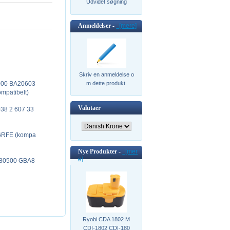
Udvidet søgning
Anmeldelser -
[mere]
Skriv en anmeldelse o
000 BA20603
m dette produkt.
mpatibelt)
Valutaer
38 2 607 33
6RFE (kompa
Nye Produkter -
[mer
e]
80500 GBA8
Ryobi CDA 1802 M
CDI-1802 CDI-180