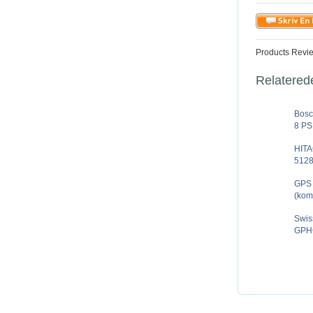
Products Revi
Relatered
Bosc
8 PS
HITA
5128
GPS 
(kom
Swis
GPHC