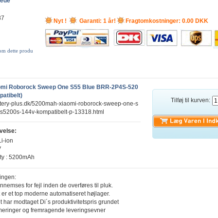
lede
87
Nyt !
Garanti: 1 år!
Fragtomkostninger: 0.00 DKK
 om dette produ
mi Roborock Sweep One S55 Blue BRR-2P4S-520
atibelt)
Tilføj til kurven:
ttery-plus.dk/5200mah-xiaomi-roborock-sweep-one-s
4s5200s-144v-kompatibelt-p-13318.html
velse:
Li-ion
V
ity : 5200mAh
ingen:
ennemses for fejl inden de overføres til pluk.
 er et top moderne automatiseret højlager.
t har modtaget Di´s produktivitetspris grundet
meringer og fremragende leveringsevner