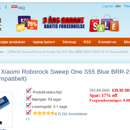
Log ind
eller
Tilm
|
S
FAQ
algte produkter
laptop batteri
Sitemap
RSS
Kontakt os
Min
eri
:: 5200mAh Xiaomi Roborock Sweep One S55 Blue BRR-2P4S-5200S 14.4V (kompatibelt)
Xiaomi Roborock Sweep One S55 Blue BRR-
mpatibelt)
767,89 DKK
639,92 D
Produkt-status:Nyt
Spar: 17% off
Mængde: På lager
Fragtomkostninger: 0.
Leveringstid: 3-7 dage
4.7(
281 Anmeldelse
r
)