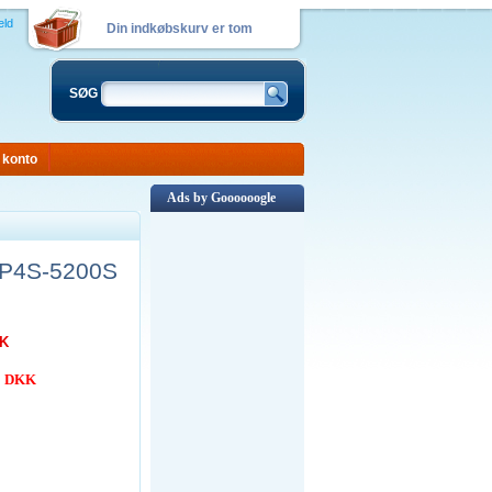
eld
Din indkøbskurv er tom
SØG
 konto
Ads by Goooooogle
2P4S-5200S
KK
00 DKK