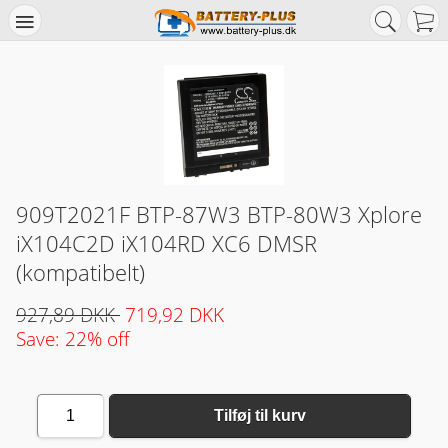
909T2021F BTP-87W3 BTP-80W3 Xplore
iX104C2D iX104RD XC6 DMSR
(kompatibelt)
927,89 DKK
719,92 DKK
Save: 22% off
1
Tilføj til kurv