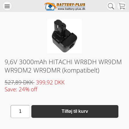
9,6V 3000mAh HITACHI WR8DH WR9DM
WR9DM2 WR9DMR (kompatibelt)
527,89 DKK
399,92 DKK
Save: 24% off
1
Tilføj til kurv