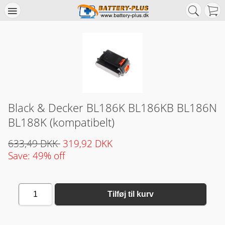
Black & Decker BL186K BL186KB BL186N
BL188K (kompatibelt)
633,49 DKK
319,92 DKK
Save: 49% off
1
Tilføj til kurv