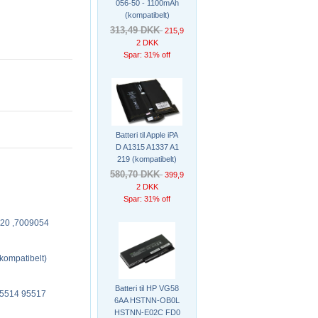
056-50 - 1100mAh
(kompatibelt)
313,49 DKK
215,9
2 DKK
Spar: 31% off
Batteri til Apple iPA
D A1315 A1337 A1
219 (kompatibelt)
580,70 DKK
399,9
2 DKK
Spar: 31% off
20 ,7009054
ompatibelt)
Batteri til HP VG58
95514 95517
6AA HSTNN-OB0L
HSTNN-E02C FD0