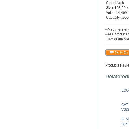
Color:black
Size :108,60 
Volts : 14,40V
Capacity : 20
--Med mere end
--Alle producen
--Det er din sik
Products Revi
Relatered
ECOV
CAT 
V,30
BLAC
587H