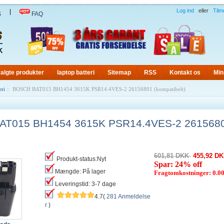
Log ind
eller
Tilm
|
S
FAQ
algte produkter
laptop batteri
Sitemap
RSS
Kontakt os
Min
eri
:: BOSCH BAT015 BH1454 3615K PSR14.4VES-2 26156801 (kompatibelt)
T015 BH1454 3615K PSR14.4VES-2 2615680
601,81 DKK
455,92 D
Produkt-status:Nyt
Spar: 24% off
Mængde: På lager
Fragtomkostninger: 0.
Leveringstid: 3-7 dage
4.7(
281 Anmeldelse
r
)