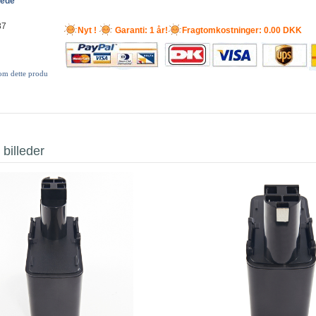
lede
87
Nyt !
Garanti: 1 år!
Fragtomkostninger: 0.00 DKK
 om dette produ
 billeder