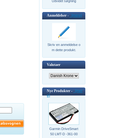
Udvidet søgning
Anmeldelser -
[mere]
Skriv en anmeldelse o
m dette produkt.
Valutaer
Nye Produkter -
[mer
e]
Garmin DriveSmart
50 LMT-D -361-00