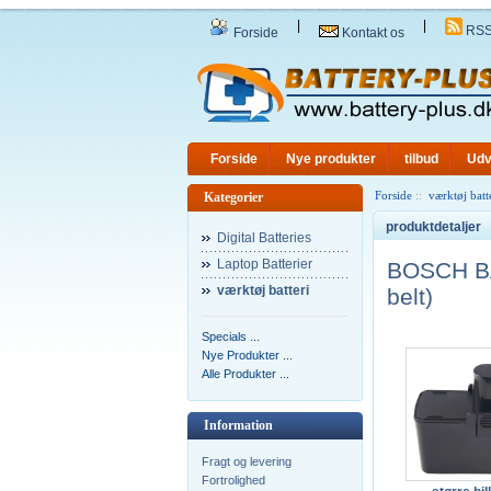
|
|
RS
Forside
Kontakt os
Forside
Nye produkter
tilbud
Udv
Forside
::
værktøj batt
Kategorier
produktdetaljer
Digital Batteries
Laptop Batterier
BOSCH BA
værktøj batteri
belt)
Specials ...
Nye Produkter ...
Alle Produkter ...
Information
Fragt og levering
Fortrolighed