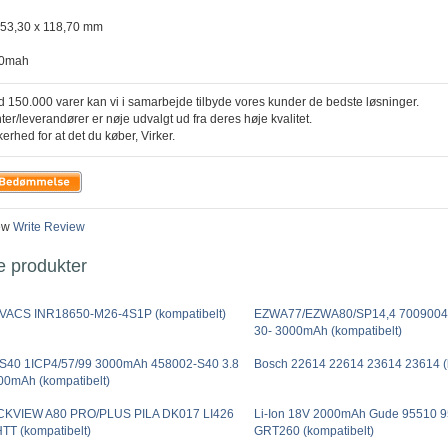
x 53,30 x 118,70 mm
00mah
 150.000 varer kan vi i samarbejde tilbyde vores kunder de bedste løsninger.
ter/leverandører er nøje udvalgt ud fra deres høje kvalitet.
kerhed for at det du køber, Virker.
ew
Write Review
e produkter
ACS INR18650-M26-4S1P (kompatibelt)
EZWA77/EZWA80/SP14,4 7009004
30- 3000mAh (kompatibelt)
S40 1ICP4/57/99 3000mAh 458002-S40 3.8
Bosch 22614 22614 23614 23614 (k
00mAh (kompatibelt)
KVIEW A80 PRO/PLUS PILA DK017 LI426
Li-Ion 18V 2000mAh Gude 95510 
TT (kompatibelt)
GRT260 (kompatibelt)