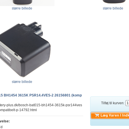
større billede
større billede
større billede
5 BH1454 3615K PSR14.4VES-2 26156801 (komp
Tilføj til kurven:
ttery-plus.dk/bosch-bat015-bh1454-3615k-psr144ves
mpatibelt-p-14792.html
velse:
Cd