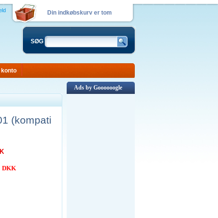
eld
Din indkøbskurv er tom
SØG
 konto
Ads by Goooooogle
1 (kompati
KK
00 DKK