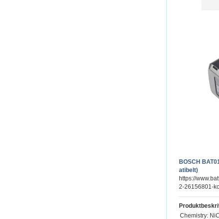
BOSCH BAT01
atibelt)
https://www.ba
2-26156801-ko
Produktbeskri
Chemistry: Ni