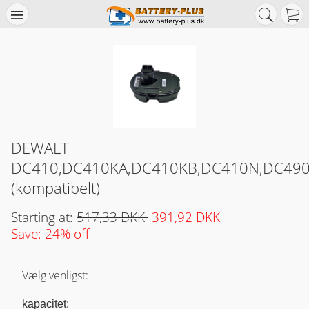
DEWALT
DC410,DC410KA,DC410KB,DC410N,DC490
(kompatibelt)
Starting at:
517,33 DKK
391,92 DKK
Save: 24% off
Vælg venligst:
kapacitet: