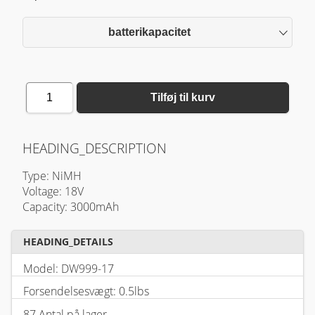
batterikapacitet
1
Tilføj til kurv
HEADING_DESCRIPTION
Type: NiMH
Voltage: 18V
Capacity: 3000mAh
HEADING_DETAILS
Model: DW999-17
Forsendelsesvægt: 0.5lbs
87 Antal på lager