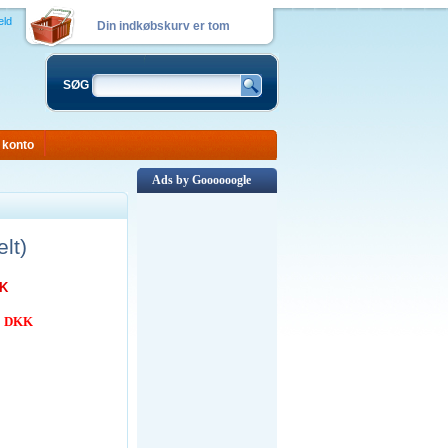
eld
Din indkøbskurv er tom
SØG
 konto
Ads by Goooooogle
lt)
KK
00 DKK