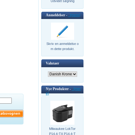
Udvidet søgning
Anmeldelser -
[mere]
Skriv en anmeldelse o
m dette produkt.
Valutaer
Nye Produkter -
[mer
e]
Milwaukee LokTor
P14.4-TX P14.4-T