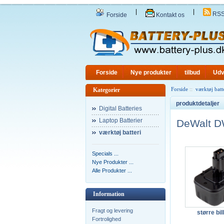
|
|
RS
Forside
Kontakt os
Forside
Nye produkter
tilbud
Udv
Forside
::
værktøj batt
Kategorier
produktdetaljer
Digital Batteries
Laptop Batterier
DeWalt D
værktøj batteri
Specials ...
Nye Produkter ...
Alle Produkter ...
Information
Fragt og levering
større bil
Fortrolighed