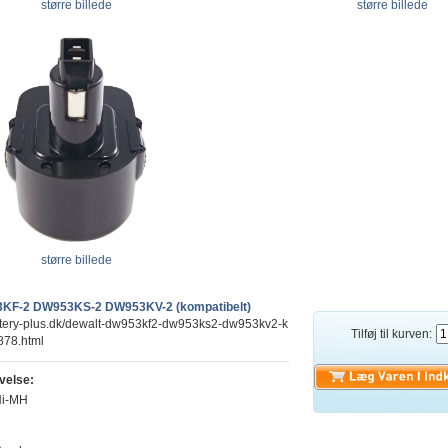
større billede
større billede
større billede
KF-2 DW953KS-2 DW953KV-2 (kompatibelt)
attery-plus.dk/dewalt-dw953kf2-dw953ks2-dw953kv2-k
Tilføj til kurven:
878.html
velse:
Ni-MH