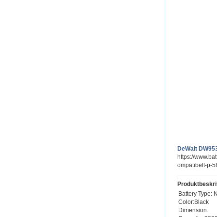
DeWalt DW953
https://www.b
ompatibelt-p-5
Produktbeskri
Battery Type: 
Color:Black
Dimension: