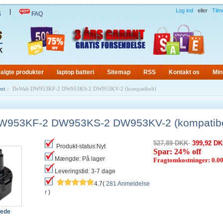
Log ind
eller
Tilm
|
S
FAQ
algte produkter
laptop batteri
Sitemap
RSS
Kontakt os
Min
eri
:: DeWalt DW953KF-2 DW953KS-2 DW953KV-2 (kompatibelt)
W953KF-2 DW953KS-2 DW953KV-2 (kompatibe
527,89 DKK
399,92 D
Produkt-status:Nyt
Spar: 24% off
Mængde: På lager
Fragtomkostninger: 0.
Leveringstid: 3-7 dage
4.7(
281 Anmeldelse
r
)
lede