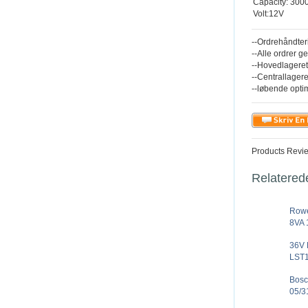
Capacity: 30
Volt:12V
--Ordrehåndter
--Alle ordrer g
--Hovedlageret
--Centrallagere
--løbende opti
Products Revi
Relatered
Row
8VA 
36V
LST1
Bosc
05/3