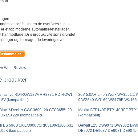
00mah
ingen:
ennemses for fejl inden de overføres til pluk.
 er et top moderne automatiseret højlager.
t har modtaget Di´s produktivitetspris grundet
meringer og fremragende leveringsevner
ew
Write Review
e produkter
enta Typ RD-ROW18VA RH8771 RD-ROW1
20V 5.0AH Li-ion Worx WA3551.1
18V (kompatibelt)
9 WG549 WG169 WG179E WX166 (k
 Black&Decker GWC3600L20 GTC3655L20
Makita BTP140F BTP140RFE BTP
36 LST220 (kompatibelt)
(kompatibelt)
h BS 596B SKIL/3000VSRK/3100/3100K/31
Dewalt 12V DW9071 DW9072 DW
105K (kompatibelt)
DE9072 DE9037 DE9071 DE9075 (k