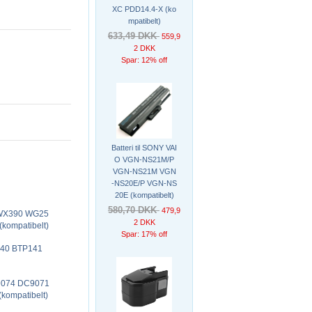
XC PDD14.4-X (ko
mpatibelt)
633,49 DKK
559,9
2 DKK
Spar: 12% off
Batteri til SONY VAI
O VGN-NS21M/P
VGN-NS21M VGN
-NS20E/P VGN-NS
20E (kompatibelt)
580,70 DKK
479,9
 WX390 WG25
2 DKK
ompatibelt)
Spar: 17% off
140 BTP141
9074 DC9071
ompatibelt)