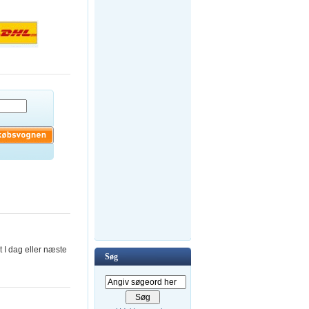
t I dag eller næste
Søg