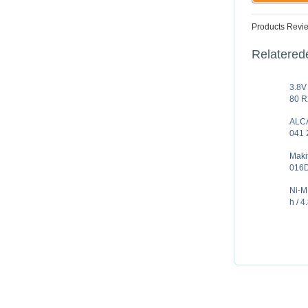
Products Revi
Relatered
3.8V
80 R
ALCA
041 
Mak
016D
Ni-M
h / 4