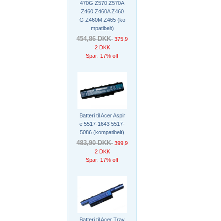
470G Z570 Z570A
Z460 Z460A Z460
G Z460M Z465 (ko
mpatibelt)
454,86 DKK
375,9
2 DKK
Spar: 17% off
Batteri til Acer Aspir
e 5517-1643 5517-
5086 (kompatibelt)
483,90 DKK
399,9
2 DKK
Spar: 17% off
Batteri til Acer Trav