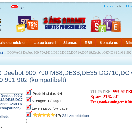
Log ind
eller
Tilm
|
S
FAQ
algte produkter
laptop batteri
Sitemap
RSS
Kontakt os
Min
eri
:: ECOVACS Deebot 900,700,M88,DE33,DE35,DG710,DG716,Deebot OZMO 610,901,902 (
Deebot 900,700,M88,DE33,DE35,DG710,DG7
,901,902 (kompatibelt)
711,25 DKK
559,92 DK
Produkt-status:Nyt
Spar: 21% off
Mængde: På lager
Fragtomkostninger: 0.0
Leveringstid: 3-7 dage
4.7(
281 Anmeldelser
illede
)
87