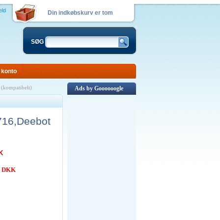
eld
Din indkøbskurv er tom
SØG
 konto
kompatibelt)
Ads by Goooooogle
16,Deebot
K
0 DKK