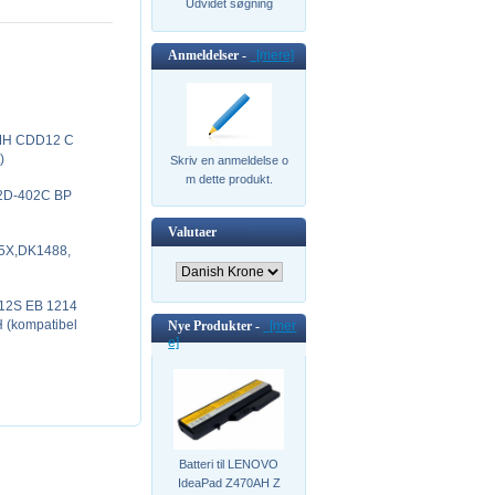
Udvidet søgning
Anmeldelser -
[mere]
MH CDD12 C
)
Skriv en anmeldelse o
m dette produkt.
2D-402C BP
Valutaer
5X,DK1488,
12S EB 1214
 (kompatibel
Nye Produkter -
[mer
e]
Batteri til LENOVO
IdeaPad Z470AH Z