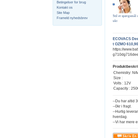
Betingelser for brug
Kontakt os
Site Map
Stil et spørgsmål
Frameld nyhedsbrev
ukt
ECOVACS Dee
t OZMO 610,90
https://www.b
g710dg716deeb
Produktbeskri
Chemistry: N
Size :
Volts : 12V
Capacity : 25
--Du har altid 
--0kr i fragt.
--Hurtig levera
hverdag.
--Vi har mere e