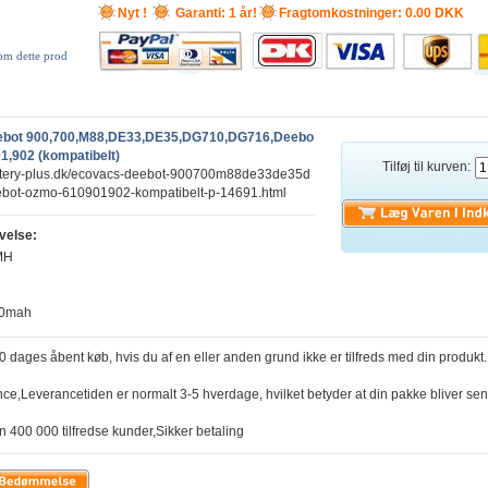
Nyt !
Garanti: 1 år!
Fragtomkostninger: 0.00 DKK
 om dette prod
bot 900,700,M88,DE33,DE35,DG710,DG716,Deebo
1,902 (kompatibelt)
Tilføj til kurven:
attery-plus.dk/ecovacs-deebot-900700m88de33de35d
ot-ozmo-610901902-kompatibelt-p-14691.html
velse:
iMH
00mah
30 dages åbent køb, hvis du af en eller anden grund ikke er tilfreds med din produkt.
nce,Leverancetiden er normalt 3-5 hverdage, hvilket betyder at din pakke bliver sen
n 400 000 tilfredse kunder,Sikker betaling