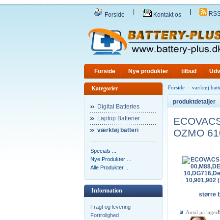
|
|
RS
Forside
Kontakt os
Forside
Nye produkter
tilbud
Udv
Forside
::
værktøj batt
Kategorier
produktdetaljer
Digital Batteries
Laptop Batterier
ECOVACS 
værktøj batteri
OZMO 610
Specials ...
Nye Produkter ...
Alle Produkter ...
Information
større b
Fragt og levering
Antal på lager
Fortrolighed