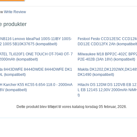
ew
Write Review
e produkter
 NB116 Lenovo IdeaPad 100S-11IBY 100S-
Festool Festo CCD12ESC CCD12
2 100S 5B10K37675 (kompatibelt)
DD12E CDD12FX 2Ah (kompatibelt
TEL TLi020F1 ONE TOUCH OT-7040 OT- 7
Milwaukee M18 BPP2C-402C BPP
2000mAh (kompatibelt)
P2E-402B (3Ah 18V) (kompatibelt)
ita 8443DWFE 8444DWDE 8444DWFE DK1
Makita DK1202,DK1202WX,DK148
L (kompatibelt)
DK1490 (kompatibelt)
H Karcher K55 KC55 6.654-118.0 - 2000mA
Hitachi DS 12DM DS 12DVB EB 12
.8V (kompatibelt)
L EB 1214S 12,00V 2000mAh NiMH
t)
Dette produkt blev tilføjet til vores katalog torsdag 05 februar, 2026.