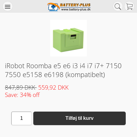
iRobot Roomba e5 e6 i3 i4 i7 i7+ 7150
7550 e5158 e6198 (kompatibelt)
847,89 DKK
559,92 DKK
Save: 34% off
1
Tilføj til kurv