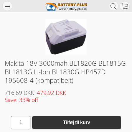
Makita 18V 3000mah BL1820G BL1815G
BL1813G Li-Ion BL1830G HP457D
195608-4 (kompatibelt)
716,69 DKK
479,92 DKK
Save: 33% off
1
Tilføj til kurv