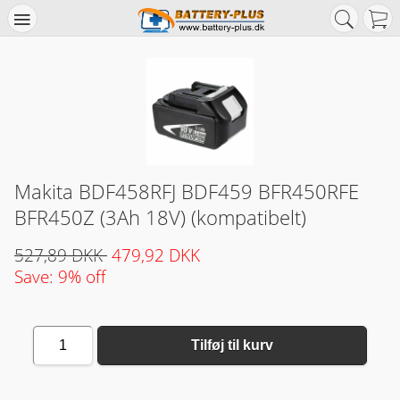
Makita BDF458RFJ BDF459 BFR450RFE
BFR450Z (3Ah 18V) (kompatibelt)
527,89 DKK
479,92 DKK
Save: 9% off
1
Tilføj til kurv