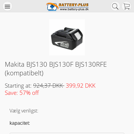
Makita BJS130 BJS130F BJS130RFE
(kompatibelt)
Starting at:
924,37 DKK
399,92 DKK
Save: 57% off
Vælg venligst:
kapacitet: