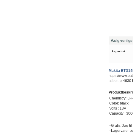
Vælg venligs
kapacitet:
Makita BTD14
https://www.ba
atibelt-p-4630.
Produktbeskri
Chemistry: Li-
Color: black
Volts : 18V
Capacity : 30
--Gratis Dag ti
--Lagervarer b