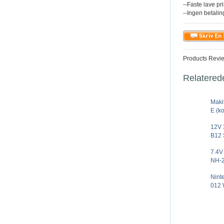
--Faste lave pr
--Ingen betali
Products Revi
Relatered
Mak
E (k
12V 
B12 
7.4V
NH-2
Nint
012 