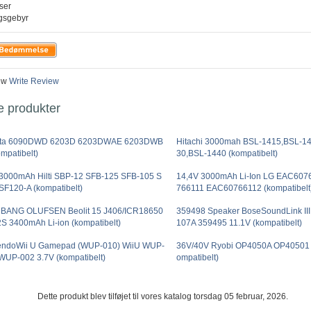
iser
ngsgebyr
ew
Write Review
e produkter
ita 6090DWD 6203D 6203DWAE 6203DWB
Hitachi 3000mah BSL-1415,BSL-1
ompatibelt)
30,BSL-1440 (kompatibelt)
3000mAh Hilti SBP-12 SFB-125 SFB-105 S
14,4V 3000mAh Li-Ion LG EAC60
SF120-A (kompatibelt)
766111 EAC60766112 (kompatibelt
 BANG OLUFSEN Beolit 15 J406/ICR18650
359498 Speaker BoseSoundLink II
S 3400mAh Li-ion (kompatibelt)
107A 359495 11.1V (kompatibelt)
endoWii U Gamepad (WUP-010) WiiU WUP-
36V/40V Ryobi OP4050A OP40501
WUP-002 3.7V (kompatibelt)
ompatibelt)
Dette produkt blev tilføjet til vores katalog torsdag 05 februar, 2026.