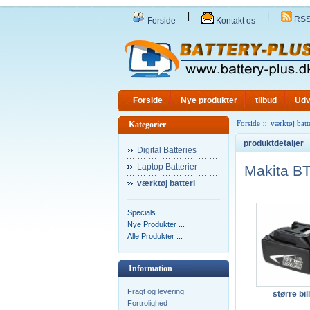
|
|
RS
Forside
Kontakt os
Forside
Nye produkter
tilbud
Udv
Forside
::
værktøj batt
Kategorier
produktdetaljer
Digital Batteries
Laptop Batterier
Makita B
værktøj batteri
Specials ...
Nye Produkter ...
Alle Produkter ...
Information
Fragt og levering
større bil
Fortrolighed