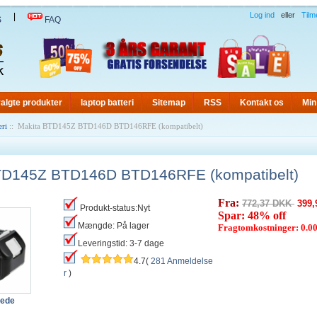
Log ind
eller
Tilm
|
S
FAQ
algte produkter
laptop batteri
Sitemap
RSS
Kontakt os
Min
eri
:: Makita BTD145Z BTD146D BTD146RFE (kompatibelt)
TD145Z BTD146D BTD146RFE (kompatibelt)
Fra:
772,37 DKK
399,
Produkt-status:Nyt
Spar: 48% off
Mængde: På lager
Fragtomkostninger: 0.
Leveringstid: 3-7 dage
4.7(
281 Anmeldelse
r
)
lede