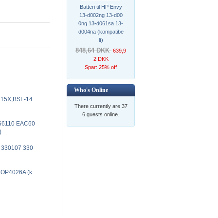
Batteri til HP Envy
13-d002ng 13-d00
0ng 13-d061sa 13-
d004na (kompatibe
lt)
848,64 DKK
639,9
2 DKK
Spar: 25% off
Who's Online
415X,BSL-14
There currently are 37
6 guests online.
766110 EAC60
)
I 330107 330
 OP4026A (k