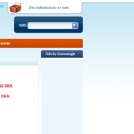
eld
Din indkøbskurv er tom
SØG
 konto
Ads by Goooooogle
92 DKK
00 DKK