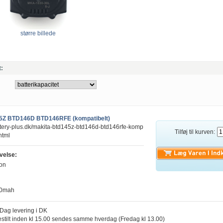
større billede
t:
5Z BTD146D BTD146RFE (kompatibelt)
ttery-plus.dk/makita-btd145z-btd146d-btd146rfe-komp
Tilføj til kurven:
html
velse:
ion
00mah
l Dag levering i DK
estilt inden kl 15.00 sendes samme hverdag (Fredag kl 13.00)