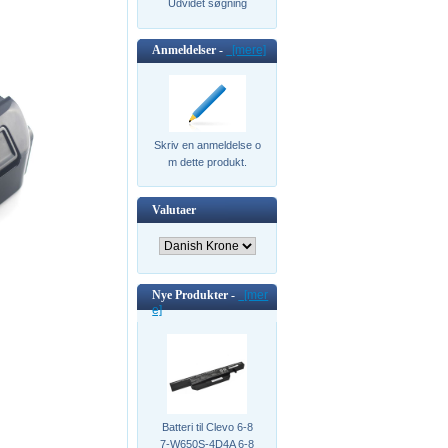
Udvidet søgning
Anmeldelser -
[mere]
Skriv en anmeldelse o
m dette produkt.
Valutaer
Nye Produkter -
[mer
e]
Batteri til Clevo 6-8
7-W650S-4D4A 6-8