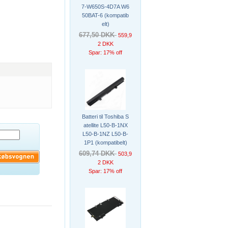
7-W650S-4D7A W6
50BAT-6 (kompatib
elt)
677,50 DKK
559,9
2 DKK
Spar: 17% off
Batteri til Toshiba S
atellite L50-B-1NX
L50-B-1NZ L50-B-
1P1 (kompatibelt)
609,74 DKK
503,9
2 DKK
Spar: 17% off