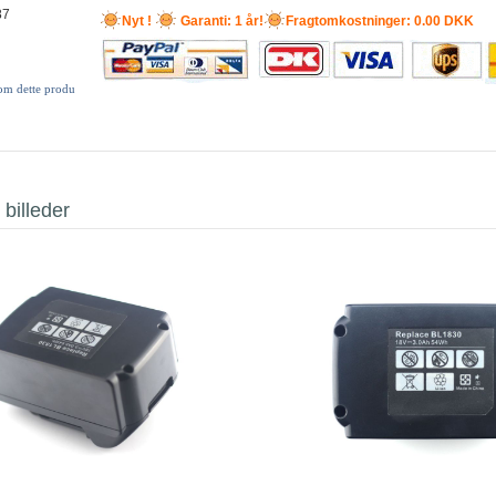
87
Nyt !
Garanti: 1 år!
Fragtomkostninger: 0.00 DKK
 om dette produ
 billeder