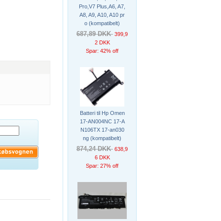
Pro,V7 Plus,A6, A7,
A8, A9, A10, A10 pr
o (kompatibelt)
687,89 DKK
399,9
2 DKK
Spar: 42% off
Batteri til Hp Omen
17-AN004NC 17-A
N106TX 17-an030
ng (kompatibelt)
874,24 DKK
638,9
6 DKK
Spar: 27% off