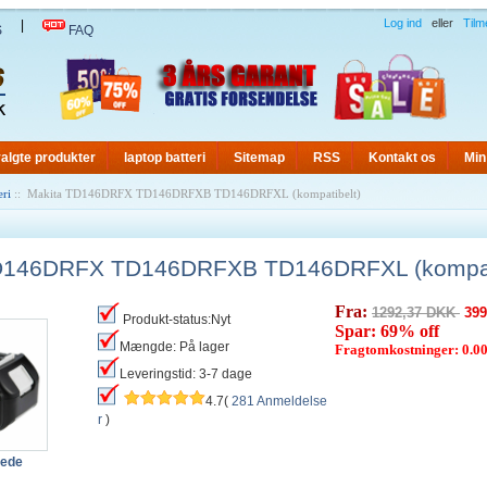
Log ind
eller
Tilm
|
S
FAQ
algte produkter
laptop batteri
Sitemap
RSS
Kontakt os
Min
eri
:: Makita TD146DRFX TD146DRFXB TD146DRFXL (kompatibelt)
D146DRFX TD146DRFXB TD146DRFXL (kompat
Fra:
1292,37 DKK
399
Produkt-status:Nyt
Spar: 69% off
Mængde: På lager
Fragtomkostninger: 0.
Leveringstid: 3-7 dage
4.7(
281 Anmeldelse
r
)
lede