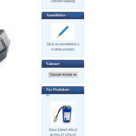
Udvidet søgning
Anmeldelser -
[mere]
Skriv en anmeldelse o
m dette produkt.
Valutaer
Nye Produkter -
[mer
e]
Zaco iLifea4, A4s,A
4s Pro,V7,V7S,V7