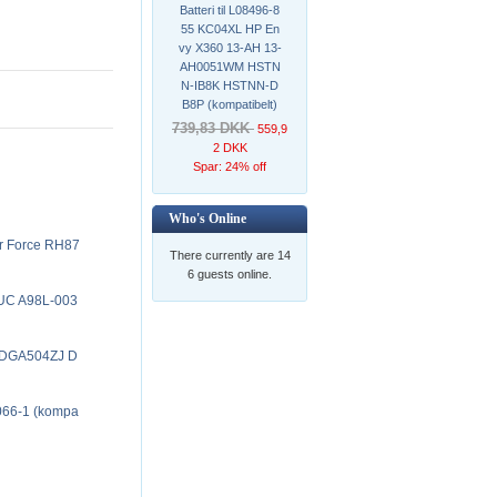
Batteri til L08496-8
55 KC04XL HP En
vy X360 13-AH 13-
AH0051WM HSTN
N-IB8K HSTNN-D
B8P (kompatibelt)
739,83 DKK
559,9
2 DKK
Spar: 24% off
Who's Online
 Force RH87
There currently are 14
6 guests online.
UC A98L-003
 DGA504ZJ D
66-1 (kompa