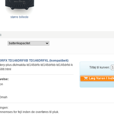
større billede
t:
DRFX TD146DRFXB TD146DRFXL (kompatibelt)
tery-plus.dk/makita-td146drfx-td146drfxb-td146drfxl-k
Tilføj til kurven:
588.html
velse:
ion
00mah
ingen:
ennemses for fejl inden de overføres til pluk.