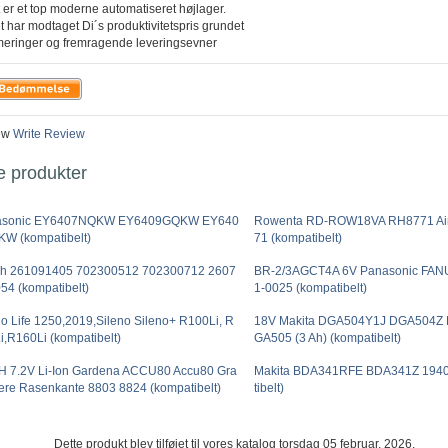
 er et top moderne automatiseret højlager.
t har modtaget Di´s produktivitetspris grundet
meringer og fremragende leveringsevner
ew
Write Review
e produkter
asonic EY6407NQKW EY6409GQKW EY640
Rowenta RD-ROW18VA RH8771 Air
W (kompatibelt)
71 (kompatibelt)
h 261091405 702300512 702300712 2607
BR-2/3AGCT4A 6V Panasonic FAN
54 (kompatibelt)
1-0025 (kompatibelt)
no Life 1250,2019,Sileno Sileno+ R100Li, R
18V Makita DGA504Y1J DGA504Z
i,R160Li (kompatibelt)
GA505 (3 Ah) (kompatibelt)
H 7.2V Li-Ion Gardena ACCU80 Accu80 Gra
Makita BDA341RFE BDA341Z 1940
ere Rasenkante 8803 8824 (kompatibelt)
tibelt)
Dette produkt blev tilføjet til vores katalog torsdag 05 februar, 2026.