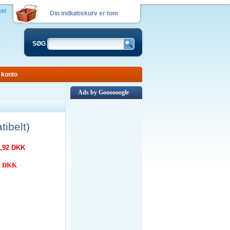
eld
Din indkøbskurv er tom
SØG
 konto
Ads by Goooooogle
ibelt)
,92 DKK
00 DKK