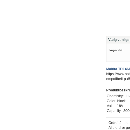
Vælg venligs
kapacitet:
Makita TD146
https://www.bat
ompatibelt-p-6
Produktbeskri
Chemistry: Li-
Color: black
Volts : 18V
Capacity : 30
--Ordrehåndter
--Alle ordrer g