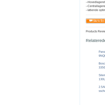
--Hovedlageret
--Centrallagere
--løbende opti
Products Revi
Relatered
Pan
9NQK
Bosc
3350
Sile
130L
2.5A
ssch