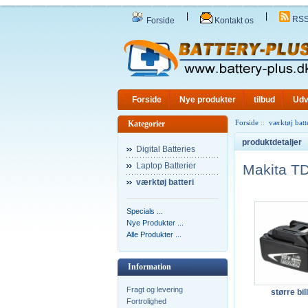
|
|
RS
Forside
Kontakt os
Forside
Nye produkter
tilbud
Udv
Forside
::
værktøj batt
Kategorier
produktdetaljer
Digital Batteries
Laptop Batterier
Makita T
værktøj batteri
Specials ...
Nye Produkter ...
Alle Produkter ...
Information
Fragt og levering
større bil
Fortrolighed