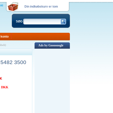
eld
Din indkøbskurv er tom
SØG
 konto
belt)
Ads by Goooooogle
25482 3500
KK
00 DKK