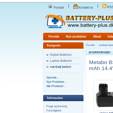
|
|
RS
Forside
Kontakt os
Forside
Nye produkter
tilbud
Udv
Forside
::
værktøj batt
Kategorier
produktdetaljer
Digital Batteries
Laptop Batterier
Metabo B
værktøj batteri
mAh 14.4V
Specials ...
Nye Produkter ...
Alle Produkter ...
Information
Fragt og levering
Fortrolighed