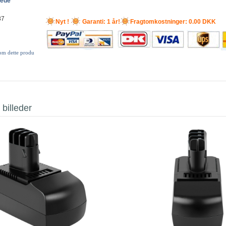
lede
87
Nyt !
Garanti: 1 år!
Fragtomkostninger: 0.00 DKK
 om dette produ
 billeder