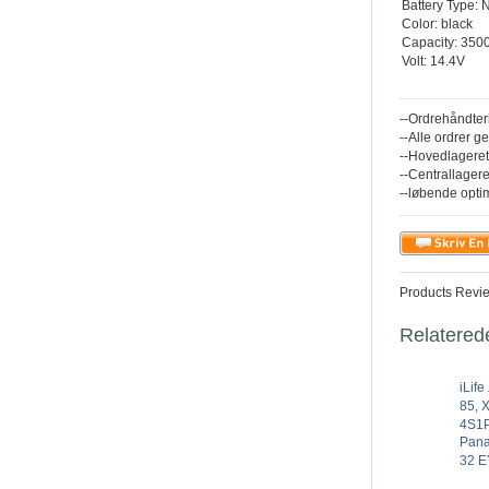
Battery Type: 
Color: black
Capacity: 35
Volt: 14.4V
--Ordrehåndter
--Alle ordrer g
--Hovedlageret
--Centrallagere
--løbende opti
Products Revi
Relatered
iLif
85, 
4S1P
Pan
32 E