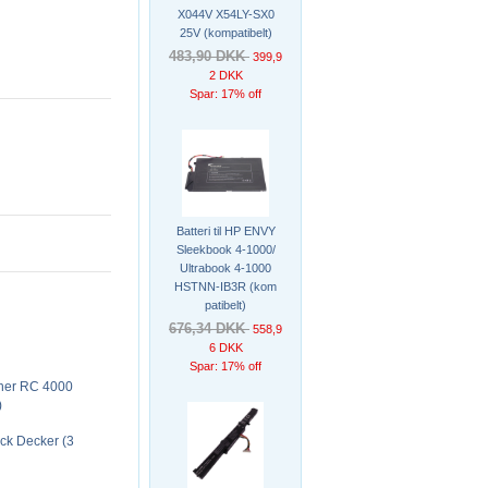
X044V X54LY-SX0
25V (kompatibelt)
483,90 DKK
399,9
2 DKK
Spar: 17% off
Batteri til HP ENVY
Sleekbook 4-1000/
Ultrabook 4-1000
HSTNN-IB3R (kom
patibelt)
676,34 DKK
558,9
6 DKK
Spar: 17% off
her RC 4000
)
k Decker (3