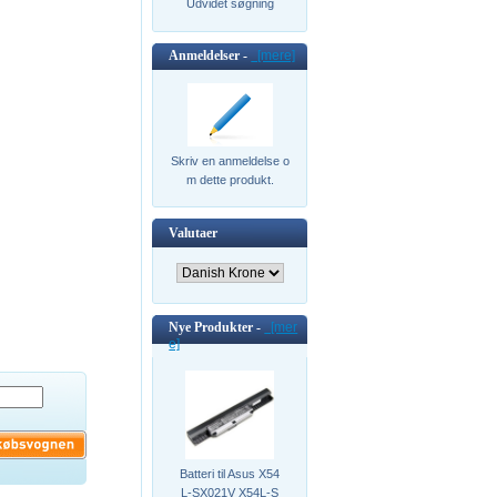
Udvidet søgning
Anmeldelser -
[mere]
Skriv en anmeldelse o
m dette produkt.
Valutaer
Nye Produkter -
[mer
e]
Batteri til Asus X54
L-SX021V X54L-S