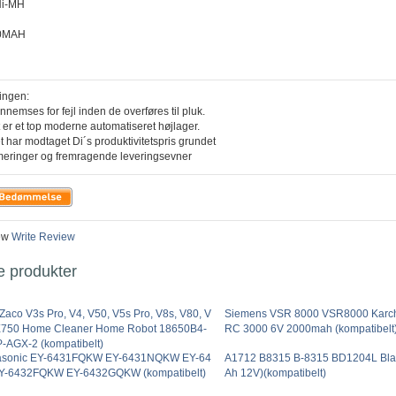
Ni-MH
00MAH
ingen:
ennemses for fejl inden de overføres til pluk.
 er et top moderne automatiseret højlager.
t har modtaget Di´s produktivitetspris grundet
meringer og fremragende leveringsevner
ew
Write Review
e produkter
e Zaco V3s Pro, V4, V50, V5s Pro, V8s, V80, V
Siemens VSR 8000 VSR8000 Karc
X750 Home Cleaner Home Robot 18650B4-
RC 3000 6V 2000mah (kompatibelt
-AGX-2 (kompatibelt)
asonic EY-6431FQKW EY-6431NQKW EY-64
A1712 B8315 B-8315 BD1204L Blac
Y-6432FQKW EY-6432GQKW (kompatibelt)
Ah 12V)(kompatibelt)