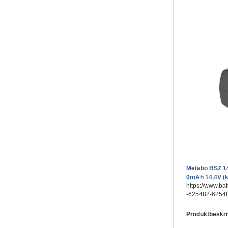
Metabo BSZ 14
0mAh 14.4V (k
https://www.ba
-625482-62548
Produktbeskri