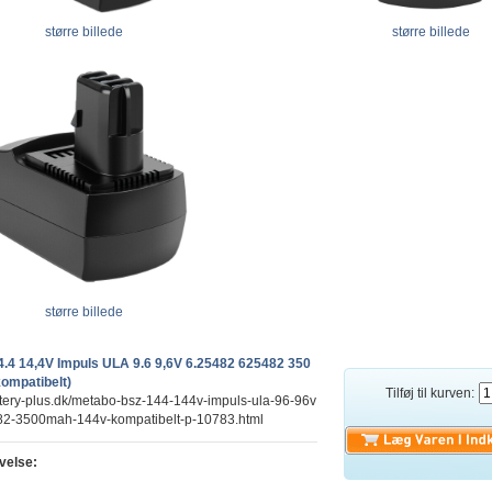
større billede
større billede
større billede
.4 14,4V Impuls ULA 9.6 9,6V 6.25482 625482 350
ompatibelt)
Tilføj til kurven:
ttery-plus.dk/metabo-bsz-144-144v-impuls-ula-96-96v
2-3500mah-144v-kompatibelt-p-10783.html
velse: