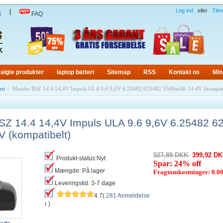
Log ind
eller
Tilm
|
S
FAQ
algte produkter
laptop batteri
Sitemap
RSS
Kontakt os
Min
eri
:: Metabo BSZ 14.4 14,4V Impuls ULA 9.6 9,6V 6.25482 625482 3500mAh 14.4V (kompati
SZ 14.4 14,4V Impuls ULA 9.6 9,6V 6.25482 6
 (kompatibelt)
527,89 DKK
399,92 D
Produkt-status:Nyt
Spar: 24% off
Mængde: På lager
Fragtomkostninger: 0.
Leveringstid: 3-7 dage
4.7(
281 Anmeldelse
r
)