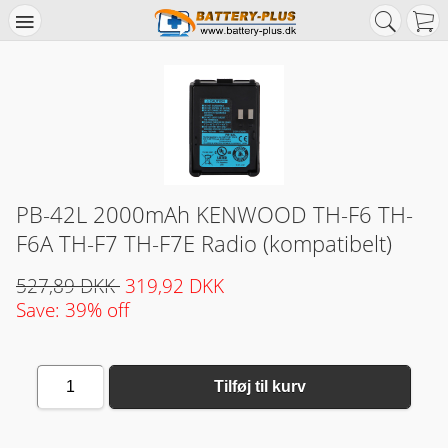
PB-42L 2000mAh KENWOOD TH-F6 TH-
F6A TH-F7 TH-F7E Radio (kompatibelt)
527,89 DKK
319,92 DKK
Save: 39% off
1
Tilføj til kurv