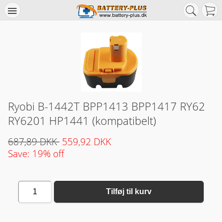
Ryobi B-1442T BPP1413 BPP1417 RY62
RY6201 HP1441 (kompatibelt)
687,89 DKK
559,92 DKK
Save: 19% off
1
Tilføj til kurv