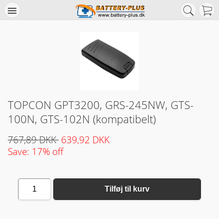
TOPCON GPT3200, GRS-245NW, GTS-
100N, GTS-102N (kompatibelt)
767,89 DKK
639,92 DKK
Save: 17% off
1
Tilføj til kurv