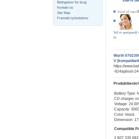
større bi
Betingelser for brug
Kontakt os
Antal på lager
Site Map
Frameld nyhedsbrev
Stil et spørgsmål
kt
Wurth 070230
V (kompatibelt
https://www.b
-924apbosl-24
Produktbeskri
Battery Type: 
CD charger, no
Voltage: 24.0
Capacity: 30
Color: black
Dimension: 17
Compatible P
2 607 335 082