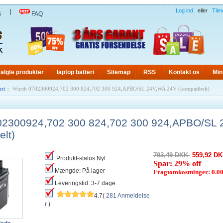
Log ind
eller
Tilm
|
S
FAQ
algte produkter
laptop batteri
Sitemap
RSS
Kontakt os
Min
eri
:: Wurth 0702300924,702 300 824,702 300 924,APBO/SL 24V,WA 24V (kompatibelt)
02300924,702 300 824,702 300 924,APBO/SL
elt)
793,49 DKK
559,92 D
Produkt-status:Nyt
Spar: 29% off
Mængde: På lager
Fragtomkostninger: 0.
Leveringstid: 3-7 dage
4.7(
281 Anmeldelse
r
)