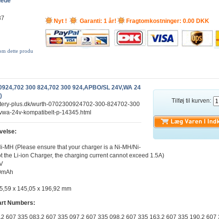
llede
87
Nyt !
Garanti: 1 år!
Fragtomkostninger: 0.00 DKK
 om dette produ
0924,702 300 824,702 300 924,APBO/SL 24V,WA 24
)
Tilføj til kurven:
attery-plus.dk/wurth-0702300924702-300-824702-300
vwa-24v-kompatibelt-p-14345.html
velse:
Ni-MH (Please ensure that your charger is a Ni-MH/Ni-
t the Li-ion Charger, the charging current cannot exceed 1.5A)
0V
00mAh
5,59 x 145,05 x 196,92 mm
art Numbers:
,2 607 335 083,2 607 335 097,2 607 335 098,2 607 335 163,2 607 335 190,2 607