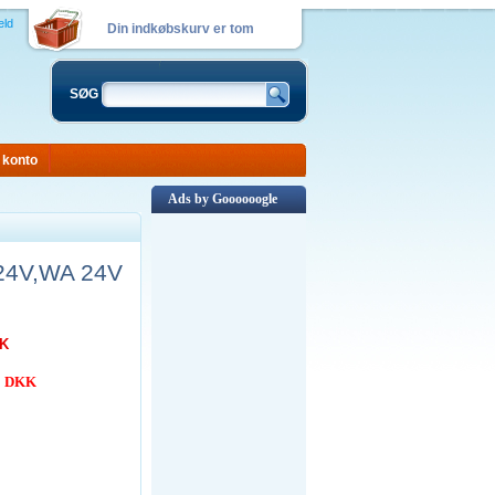
eld
Din indkøbskurv er tom
SØG
 konto
Ads by Goooooogle
 24V,WA 24V
KK
00 DKK