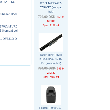
 KC123F KC1
G7-6UM60EA G7-
6ZG08LT (kompati
belt)
kubesen K50
704,00 DKK
558,9
)
6 DKK
Spar: 21% off
R6270LVM VR6
(kompatibel
31 DF331D D
Batteri til HP Pavilio
n Sleekbook 15 15t
15z (kompatibelt)
784,00 DKK
399,9
2 DKK
Spar: 49% off
Festool Festo C12-