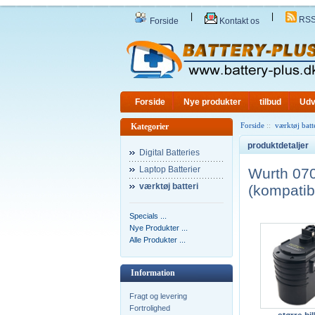
|
|
RS
Forside
Kontakt os
Forside
Nye produkter
tilbud
Udv
Forside
::
værktøj batt
Kategorier
produktdetaljer
Digital Batteries
Laptop Batterier
Wurth 07
værktøj batteri
(kompatib
Specials ...
Nye Produkter ...
Alle Produkter ...
Information
Fragt og levering
Fortrolighed