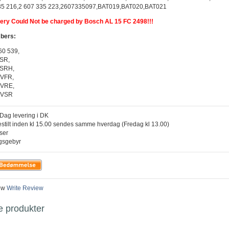
335 216,2 607 335 223,2607335097,BAT019,BAT020,BAT021
tery Could Not be charged by Bosch AL 15 FC 2498!!!
mbers:
60 539,
SR,
VSRH,
4VFR,
4VRE,
4VSR
l Dag levering i DK
estilt inden kl 15.00 sendes samme hverdag (Fredag kl 13.00)
iser
ngsgebyr
ew
Write Review
e produkter