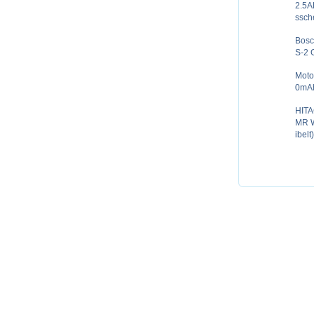
2.5A
ssch
Bosc
S-2 
Moto
0mAh
HITA
MR 
ibelt)