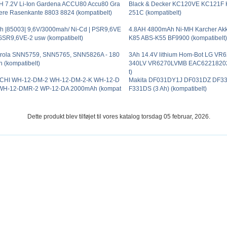
H 7.2V Li-Ion Gardena ACCU80 Accu80 Gra
Black & Decker KC120VE KC121F
ere Rasenkante 8803 8824 (kompatibelt)
251C (kompatibelt)
h |85003| 9,6V/3000mah/ Ni-Cd | PSR9,6VE
4.8AH 4800mAh Ni-MH Karcher Ak
GSR9,6VE-2 usw (kompatibelt)
K85 ABS-K55 BF9900 (kompatibelt
rola SNN5759, SNN5765, SNN5826A - 180
3Ah 14.4V lithium Hom-Bot LG V
 (kompatibelt)
340LV VR6270LVMB EAC62218202 
t)
CHI WH-12-DM-2 WH-12-DM-2-K WH-12-D
Makita DF031DY1J DF031DZ DF3
WH-12-DMR-2 WP-12-DA 2000mAh (kompat
F331DS (3 Ah) (kompatibelt)
Dette produkt blev tilføjet til vores katalog torsdag 05 februar, 2026.