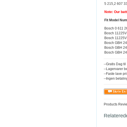
5 215,2 607 
Note: Our bat
Fit Model Nu
Bosch 0 611 2
Bosch 11225V
Bosch 11225
Bosch GBH 2
Bosch GBH 2
Bosch GBH 2
--Gratis Dag ti
--Lagervarer b
--Faste lave pr
--Ingen betali
Products Revi
Relatered