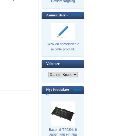
Udvidet søgning
Anmeldelser -
[mere]
Skriv en anmeldelse o
m dette produkt.
Valutaer
Nye Produkter -
[mer
e]
Batteri til TF03XL 9
20070-855 HP 250