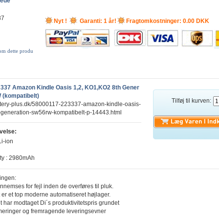
lede
87
Nyt !
Garanti: 1 år!
Fragtomkostninger: 0.00 DKK
 om dette produ
337 Amazon Kindle Oasis 1,2, KO1,KO2 8th Gener
(kompatibelt)
Tilføj til kurven:
ttery-plus.dk/58000117-223337-amazon-kindle-oasis-
-generation-sw56rw-kompatibelt-p-14443.html
velse:
Li-ion
ity : 2980mAh
ingen:
ennemses for fejl inden de overføres til pluk.
 er et top moderne automatiseret højlager.
t har modtaget Di´s produktivitetspris grundet
meringer og fremragende leveringsevner