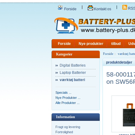
|
|
RS
Forside
Kontakt os
Forside
Nye produkter
tilbud
Udv
Forside
::
værktøj batt
Kategorier
produktdetaljer
Digital Batteries
Laptop Batterier
58-000117
værktøj batteri
on SW56R
Specials ...
Nye Produkter ...
Alle Produkter ...
Information
Fragt og levering
Fortrolighed