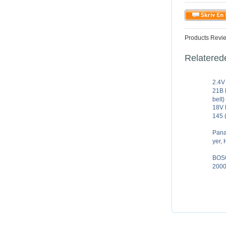
Products Revi
Relatered
2.4V
21B 
belt)
18V
145 
Pana
yer,
BOS
2000