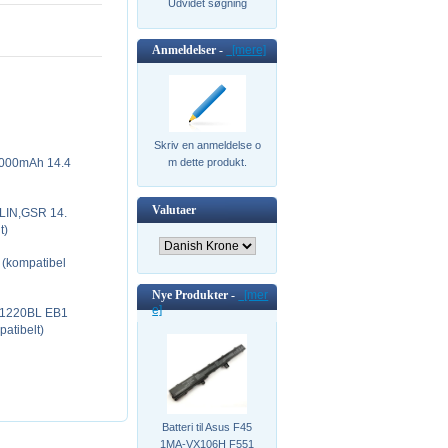
Udvidet søgning
Anmeldelser -
[mere]
Skriv en anmeldelse o
2000mAh 14.4
m dette produkt.
Valutaer
LIN,GSR 14.
t)
 (kompatibel
Nye Produkter -
[mer
e]
B1220BL EB1
tibelt)
Batteri til Asus F45
1MA-VX106H F551