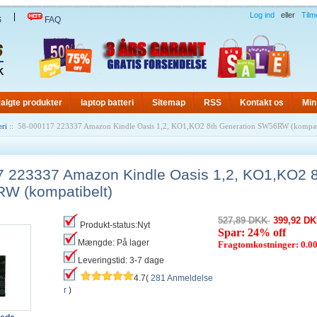
Log ind
eller
Tilm
|
S
FAQ
algte produkter
laptop batteri
Sitemap
RSS
Kontakt os
Min
eri
:: 58-000117 223337 Amazon Kindle Oasis 1,2, KO1,KO2 8th Generation SW56RW (kompati
 223337 Amazon Kindle Oasis 1,2, KO1,KO2 8
W (kompatibelt)
527,89 DKK
399,92 D
Produkt-status:Nyt
Spar: 24% off
Mængde: På lager
Fragtomkostninger: 0.
Leveringstid: 3-7 dage
4.7(
281 Anmeldelse
r
)