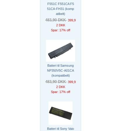
F551C F551CA F5
51CA-FH31 (komp
atibelt)
483,90 DKK
399,9
2 DKK
Spar: 17% off
Batteri til Samsung
NP350V5C-A01CA
(kompatibelt)
483,90 DKK
399,9
2 DKK
Spar: 17% off
Batteri til Sony Vaio