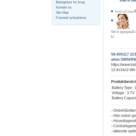
større bil
Betingelser for brug
Kontakt os
Antal på lager
Site Map
Frameld nyhedsbrev
Stil et spørgsmål
kt
58-000117 223
ation SW56RW 
https://www.ba
12-ko1ko2-8th
Produktbeskri
Battery Type : 
Voltage : 3.7V
Battery Capac
--Ordrehåndter
--Alle ordrer g
--Hovedlageret
--Centrallagere
--løbende opti