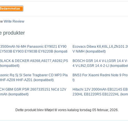
ew
Write Review
e produkter
 3500mAh Ni-MH Panasonic EY9021 EY90
Ecovacs Dibea K6,K6L,L6,ZN101 
EY503B EY903 EY903B EY6220B (kompati
V NiMH (kompatibelt)
 BLACK & DECKER A9268,A9277,A9282,PS
BOSCH GSR 14.4 V-LI,GSR 14.4 V-
(kompatibelt)
4 V-LIN2,GSR 14.4-2-LI (kompatibel
sonic Rq Sj Sl Serie Tragbarer CD MP3 Pla
BN53 For Xiaomi Redmi Note 9 Pro
 HHF-AZ09 HHF-AZ01 (kompatibelt)
t)
CH GBM GSR PSR 2607335151 NiCd 12V
Hitachi 12V 2000mAh EB1214S E
mAh (kompatibelt)
230HL EB1220RS EB1222HL (kompa
Dette produkt blev tilføjet til vores katalog torsdag 05 februar, 2026.