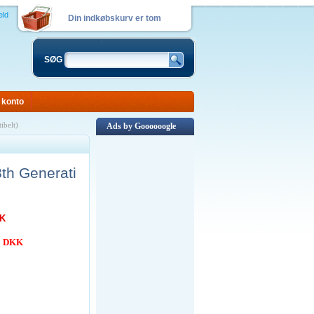
eld
Din indkøbskurv er tom
SØG
 konto
belt)
Ads by Goooooogle
th Generati
KK
00 DKK