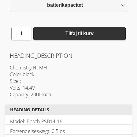
batterikapacitet
1
Tilføj til kurv
HEADING_DESCRIPTION
Chemistry:Ni-MH
Color:black
Size :
Volts :14.4V
Capacity :2000mah
HEADING_DETAILS
Model: Bosch-PSB14-16
Forsendelsesvægt: 0.5lbs