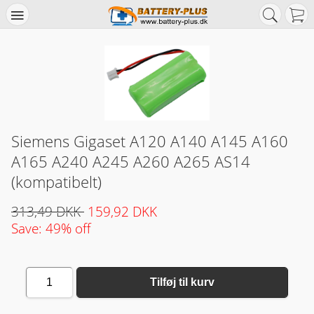
Siemens Gigaset A120 A140 A145 A160
A165 A240 A245 A260 A265 AS14
(kompatibelt)
313,49 DKK
159,92 DKK
Save: 49% off
1
Tilføj til kurv