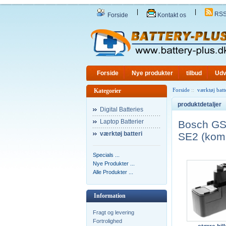
|
|
RS
Forside
Kontakt os
Forside
Nye produkter
tilbud
Udv
Forside
::
værktøj batt
Kategorier
produktdetaljer
Digital Batteries
Laptop Batterier
Bosch G
værktøj batteri
SE2 (komp
Specials ...
Nye Produkter ...
Alle Produkter ...
Information
Fragt og levering
Fortrolighed