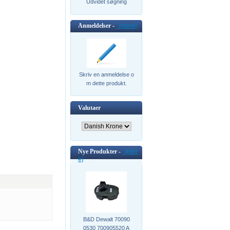
Udvidet søgning
Anmeldelser -
[mere]
Skriv en anmeldelse o
m dette produkt.
Valutaer
Nye Produkter -
[mer
e]
B&D Dewalt 70090
0530 700905520 A