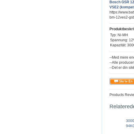
Bosch GSR 1
VSE2 (kompati
https://www.ba
bm-12ves2-gsb
Produktbeskri
Typ: Ni-MH
Spannung: 12
Kapazität: 30
--Med mere end
--Alle producen
--Det er din sik
Products Revi
Relatered
300
94KQ