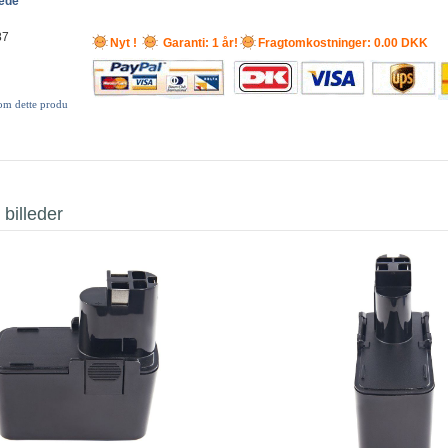
lede
87
Nyt !
Garanti: 1 år!
Fragtomkostninger: 0.00 DKK
 om dette produ
 billeder