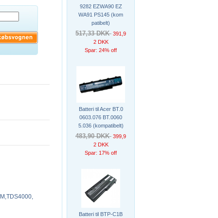
9282 EZWA90 EZ
WA91 PS145 (kom
patibelt)
517,33 DKK
391,9
2 DKK
Spar: 24% off
Batteri til Acer BT.0
0603.076 BT.0060
5.036 (kompatibelt)
483,90 DKK
399,9
2 DKK
Spar: 17% off
M,TDS4000,
Batteri til BTP-C1B