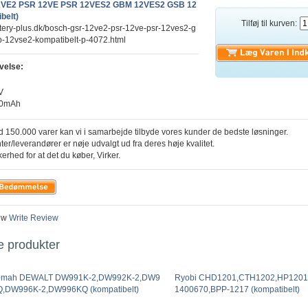
2VE2 PSR 12VE PSR 12VES2 GBM 12VES2 GSB 12
belt)
Tilføj til kurven:
ttery-plus.dk/bosch-gsr-12ve2-psr-12ve-psr-12ves2-g
-12vse2-kompatibelt-p-4072.html
velse:
V
00mAh
 150.000 varer kan vi i samarbejde tilbyde vores kunder de bedste løsninger.
ter/leverandører er nøje udvalgt ud fra deres høje kvalitet.
kerhed for at det du køber, Virker.
ew
Write Review
e produkter
0mah DEWALT DW991K-2,DW992K-2,DW9
Ryobi CHD1201,CTH1202,HP1201
,DW996K-2,DW996KQ (kompatibelt)
1400670,BPP-1217 (kompatibelt)