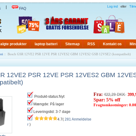
Log ind
eller
Tilm
|
S
FAQ
algte produkter
laptop batteri
Sitemap
RSS
Kontakt os
Min
eri
:: Bosch GSR 12VE2 PSR 12VE PSR 12VES2 GBM 12VES2 GSB 12VSE2 (kompatibelt)
SR 12VE2 PSR 12VE PSR 12VES2 GBM 12VE
atibelt)
Fra:
422,29 DKK
399,
Produkt-status:Nyt
Spar: 5% off
Mængde: På lager
Fragtomkostninger: 0.
Leveringstid: 3-7 dage
4.7(
281 Anmeldelse
r
)