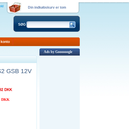
eld
Din indkøbskurv er tom
SØG
 konto
Ads by Goooooogle
S2 GSB 12V
92 DKK
00 DKK