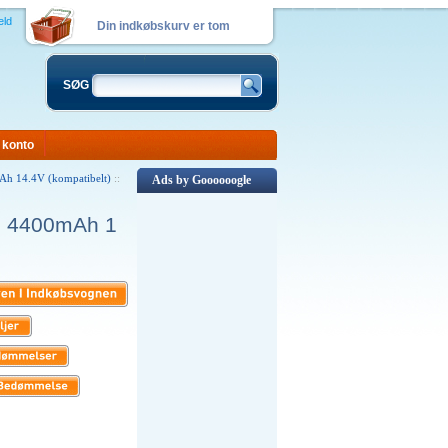
eld
Din indkøbskurv er tom
SØG
 konto
 14.4V (kompatibelt)
::
Ads by Goooooogle
0 4400mAh 1