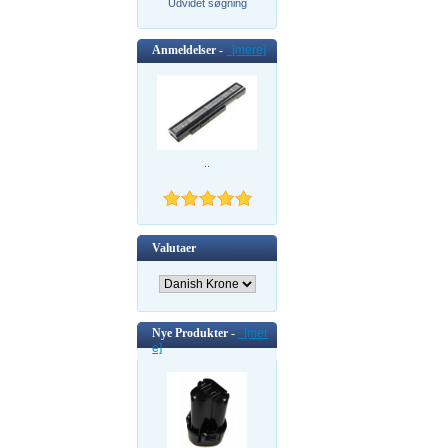
Udvidet søgning
Anmeldelser -
[mere]
..
Valutaer
Nye Produkter -
[mer
e]