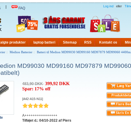
Log ind
eller
Tilm
|
S
FAQ
algte produkter
laptop batteri
Sitemap
RSS
Kontakt os
Min
rier
::
Medion Batterier
::
Batteri til Medion MD99030 MD99160 MD97879 MD99060 4400mAh
il Medion MD99030 MD99160 MD97879 MD9906
tibelt)
399,92 DKK
483,90 DKK
Spar: 17% off
[A42-A15-N11]
A++++++++++++++++
de
Tilføjet d.: 04/10-2022 af Piers