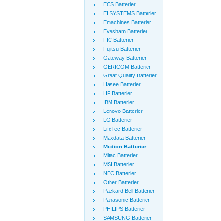
ECS Batterier
EI SYSTEMS Batterier
Emachines Batterier
Evesham Batterier
FIC Batterier
Fujitsu Batterier
Gateway Batterier
GERICOM Batterier
Great Quality Batterier
Hasee Batterier
HP Batterier
IBM Batterier
Lenovo Batterier
LG Batterier
LifeTec Batterier
Maxdata Batterier
Medion Batterier
Mitac Batterier
MSI Batterier
NEC Batterier
Other Batterier
Packard Bell Batterier
Panasonic Batterier
PHILIPS Batterier
SAMSUNG Batterier