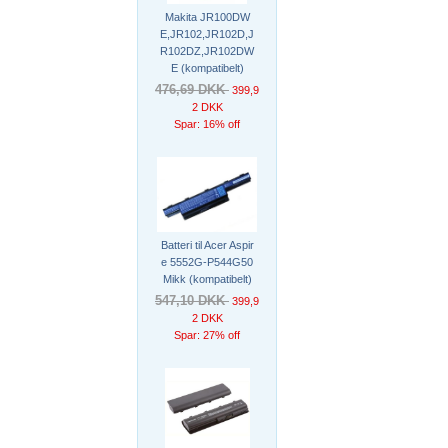
Makita JR100DW
E,JR102,JR102D,J
R102DZ,JR102DW
E (kompatibelt)
476,69 DKK
399,9
2 DKK
Spar: 16% off
Batteri til Acer Aspir
e 5552G-P544G50
Mikk (kompatibelt)
547,10 DKK
399,9
2 DKK
Spar: 27% off