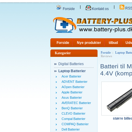
|
|
RS
Forside
Kontakt os
Forside
Nye produkter
tilbud
Udv
Forside
::
Laptop Batte
Kategorier
Reviews
Digital Batteries
Batteri t
Laptop Batterier
4.4V (kompa
Acer Batterier
ADVENT Batterier
AOpen Batterier
Apple Batterier
Asus Batterier
AVERATEC Batterier
BenQ Batterier
CLEVO Batterier
større bille
Compal Batterier
COMPAQ Batterier
Dell Batterier