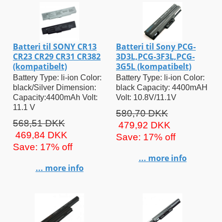
Batteri til SONY CR13
Batteri til Sony PCG-
CR23 CR29 CR31 CR382
3D3L,PCG-3F3L,PCG-
(kompatibelt)
3G5L (kompatibelt)
Battery Type: li-ion Color:
Battery Type: li-ion Color:
black/Silver Dimension:
black Capacity: 4400mAH
Capacity:4400mAh Volt:
Volt: 10.8V/11.1V
11.1 V
580,70 DKK
568,51 DKK
479,92 DKK
469,84 DKK
Save: 17% off
Save: 17% off
... more info
... more info