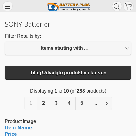
SONY Batterier
Filter Results by:
Items starting with ...
Tilføj Udvalgte produkter i kurven
Displaying
1
to
10
(of
288
products)
1
2
3
4
5
...
Product Image
Item Name-
Price