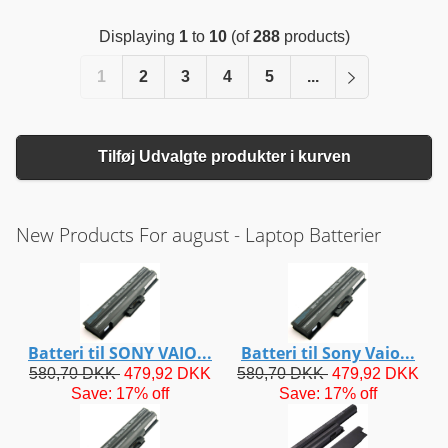
Displaying
1
to
10
(of
288
products)
1
2
3
4
5
...
Tilføj Udvalgte produkter i kurven
New Products For august - Laptop Batterier
Batteri til SONY VAIO...
Batteri til Sony Vaio...
580,70 DKK
479,92 DKK
580,70 DKK
479,92 DKK
Save: 17% off
Save: 17% off