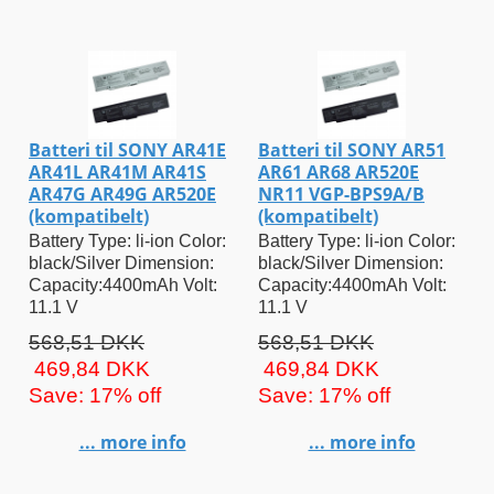
Batteri til SONY AR41E
Batteri til SONY AR51
AR41L AR41M AR41S
AR61 AR68 AR520E
AR47G AR49G AR520E
NR11 VGP-BPS9A/B
(kompatibelt)
(kompatibelt)
Battery Type: li-ion Color:
Battery Type: li-ion Color:
black/Silver Dimension:
black/Silver Dimension:
Capacity:4400mAh Volt:
Capacity:4400mAh Volt:
11.1 V
11.1 V
568,51 DKK
568,51 DKK
469,84 DKK
469,84 DKK
Save: 17% off
Save: 17% off
... more info
... more info