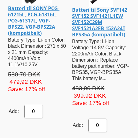
Batteri til SONY PCG-
Batteri til Sony SVF142
61215L, PCG-61316L,
SVF152 SVF1421L1EW
PCG-61317L, VGP-
SVF152C29M
BPS22, VGP-BPS22A
SVF1521A2EB 152A24T
(kompatibelt)
BPS35A (kompatibelt)
Battery Type: Li-ion Color:
Battery Type: Li-ion
black Dimension: 271 x 50
Voltage :14.8V Capacity:
x 21 mm Capacity:
2200mAh Color: Black
4400mAh Volt:
Dimension : Replace
11.1V/10.25V
battery part number: VGP-
BPS35, VGP-BPS35A
580,70 DKK
This battery is...
479,92 DKK
483,90 DKK
Save: 17% off
399,92 DKK
Save: 17% off
Add:
0
Add:
0