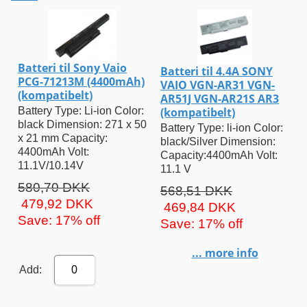
Batteri til Sony Vaio
Batteri til 4.4A SONY
PCG-71213M (4400mAh)
VAIO VGN-AR31 VGN-
(kompatibelt)
AR51J VGN-AR21S AR3
(kompatibelt)
Battery Type: Li-ion Color:
black Dimension: 271 x 50
Battery Type: li-ion Color:
x 21 mm Capacity:
black/Silver Dimension:
4400mAh Volt:
Capacity:4400mAh Volt:
11.1V/10.14V
11.1 V
580,70 DKK
568,51 DKK
479,92 DKK
469,84 DKK
Save: 17% off
Save: 17% off
... more info
Add:
0