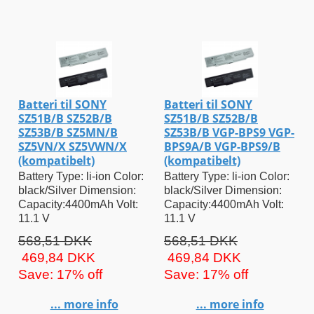
Batteri til SONY
Batteri til SONY
SZ51B/B SZ52B/B
SZ51B/B SZ52B/B
SZ53B/B SZ5MN/B
SZ53B/B VGP-BPS9 VGP-
SZ5VN/X SZ5VWN/X
BPS9A/B VGP-BPS9/B
(kompatibelt)
(kompatibelt)
Battery Type: li-ion Color:
Battery Type: li-ion Color:
black/Silver Dimension:
black/Silver Dimension:
Capacity:4400mAh Volt:
Capacity:4400mAh Volt:
11.1 V
11.1 V
568,51 DKK
568,51 DKK
469,84 DKK
469,84 DKK
Save: 17% off
Save: 17% off
... more info
... more info