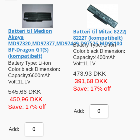
Batteri til Medion
Batteri til Mitac 8222J
Akoya
8222T (kompatibelt)
MD97320,MD97377,MD97449,D97526,MD98100
Battery Type: Li-ion
BP-Dragon GT(S)
Color:black Dimension:
(kompatibelt)
Capacity:4400mAh
Battery Type: Li-ion
Volt:11.1V
Color:black Dimension:
473,93 DKK
Capacity:6600mAh
391,68 DKK
Volt:11.1V
Save: 17% off
545,66 DKK
450,96 DKK
Save: 17% off
Add:
0
Add:
0