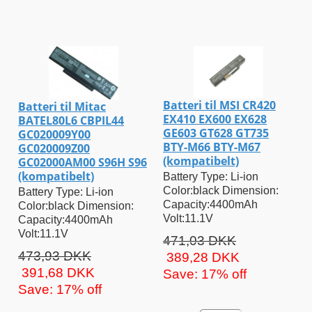
Batteri til MSI CR420
Batteri til Mitac
EX410 EX600 EX628
BATEL80L6 CBPIL44
GE603 GT628 GT735
GC020009Y00
BTY-M66 BTY-M67
GC020009Z00
(kompatibelt)
GC02000AM00 S96H S96
(kompatibelt)
Battery Type: Li-ion
Color:black Dimension:
Battery Type: Li-ion
Capacity:4400mAh
Color:black Dimension:
Volt:11.1V
Capacity:4400mAh
Volt:11.1V
471,03 DKK
473,93 DKK
389,28 DKK
391,68 DKK
Save: 17% off
Save: 17% off