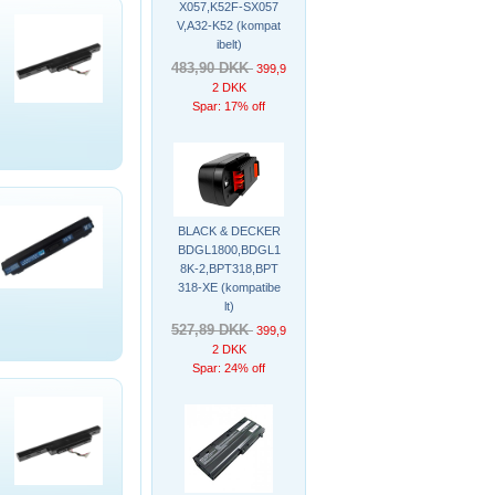
X057,K52F-SX057
V,A32-K52 (kompat
ibelt)
483,90 DKK
399,9
2 DKK
Spar: 17% off
BLACK & DECKER
BDGL1800,BDGL1
8K-2,BPT318,BPT
318-XE (kompatibe
lt)
527,89 DKK
399,9
2 DKK
Spar: 24% off