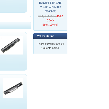
Batteri til BTP-CHB
M BTP-CPBM (ko
mpatibelt)
503,36 DKK
416,0
0 DKK
Spar: 17% off
Who's Online
There currently are 14
1 guests online.