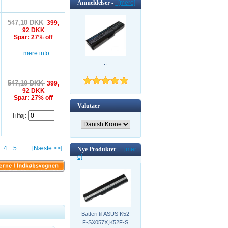
Anmeldelser -
[mere]
547,10 DKK
399,
92 DKK
Spar: 27% off
... mere info
..
547,10 DKK
399,
92 DKK
Spar: 27% off
Valutaer
Tilføj:
4
5
...
[Næste >>]
Nye Produkter -
[mer
e]
Batteri til ASUS K52
F-SX057X,K52F-S