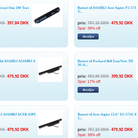
Ferrari One 200 Trav
Batteri til AS16B5J Acer Aspire F5-573
T...
DKK
397,84 DKK
pris:
787,10 DKK
479,92 DKK
Spar: 39% off
detaljer
0mAh AS16B5J AS16B8J A
Batteri til Packard Bell EasyNote TH
36-A...
DKK
479,92 DKK
pris:
483,90 DKK
399,92 DKK
Spar: 17% off
detaljer
6B5J AS16B8J ACER ASPI
Batteri til Acer Aspire 15.6" E5-575G E
5...
DKK
479,92 DKK
pris:
787,10 DKK
479,92 DKK
Spar: 39% off