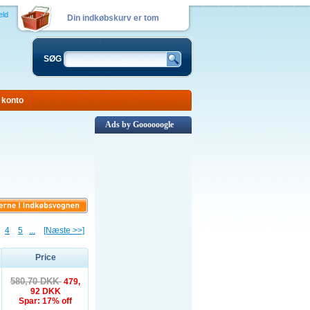
eld
Din indkøbskurv er tom
SØG
 konto
Ads by Goooooogle
4
5
...
[Næste >>]
Price
580,70 DKK
479,
92 DKK
Spar: 17% off