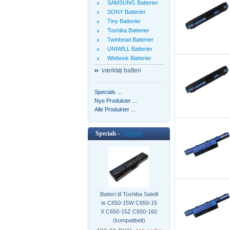
SAMSUNG Batterier
SONY Batterier
Tiny Batterier
Toshiba Batterier
Twinhead Batterier
UNIWILL Batterier
Winbook Batterier
værktøj batteri
Specials ...
Nye Produkter ...
Alle Produkter ...
Specials -
[mere]
Batteri til Toshiba Satelli
te C650-15W C650-15
X C650-15Z C650-160
(kompatibelt)