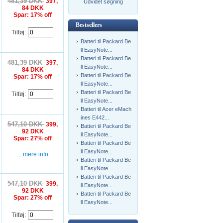
481,39 DKK
397,
Udvidet søgning
84 DKK
Spar: 17% off
Bestsellers
Tilføj:
Batteri til Packard Be
ll EasyNote...
Batteri til Packard Be
481,39 DKK
397,
ll EasyNote...
84 DKK
Batteri til Packard Be
Spar: 17% off
ll EasyNote...
Batteri til Packard Be
Tilføj:
ll EasyNote...
Batteri til Acer eMach
ines E442...
547,10 DKK
399,
Batteri til Packard Be
92 DKK
ll EasyNote...
Spar: 27% off
Batteri til Packard Be
ll EasyNote...
... mere info
Batteri til Packard Be
ll EasyNote...
Batteri til Packard Be
547,10 DKK
399,
ll EasyNote...
92 DKK
Batteri til Packard Be
Spar: 27% off
ll EasyNote...
Tilføj: