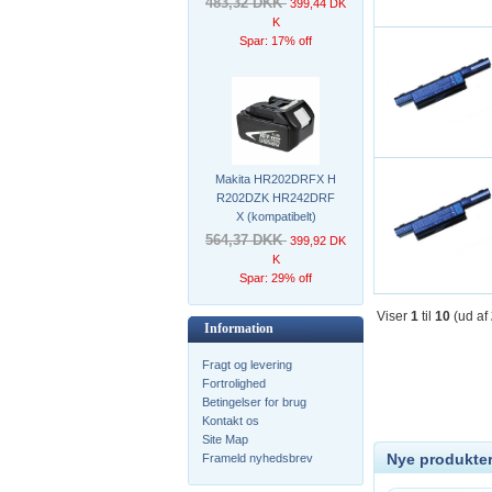
483,32 DKK
399,44 DK
K
Spar: 17% off
Makita HR202DRFX H
R202DZK HR242DRF
X (kompatibelt)
564,37 DKK
399,92 DK
K
Spar: 29% off
Viser
1
til
10
(ud af
Information
Fragt og levering
Fortrolighed
Betingelser for brug
Kontakt os
Site Map
Nye produkter
Frameld nyhedsbrev