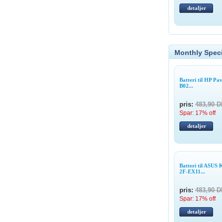
detaljer
Monthly Speci
Batteri til HP Pa
B02...
pris:
483,90 
Spar: 17% off
detaljer
Batteri til ASU
2F-EX11...
pris:
483,90 
Spar: 17% off
detaljer