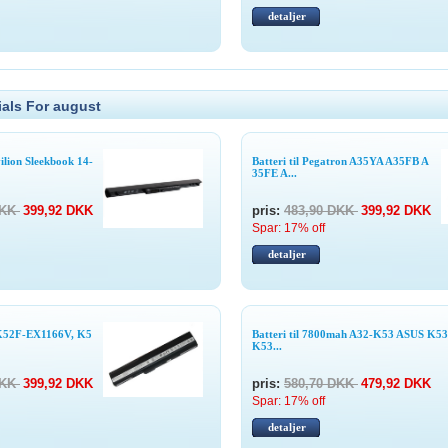
detaljer
als For august
vilion Sleekbook 14-
Batteri til Pegatron A35YA A35FB A
35FE A...
DKK
399,92 DKK
pris:
483,90 DKK
399,92 DKK
Spar: 17% off
detaljer
S K52F-EX1166V, K5
Batteri til 7800mah A32-K53 ASUS K53
K53...
DKK
399,92 DKK
pris:
580,70 DKK
479,92 DKK
Spar: 17% off
detaljer