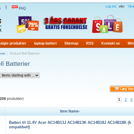
Log ind
eller
Tilm
|
S
FAQ
algte produkter
laptop batteri
Sitemap
RSS
Kontakt os
Min
rier
:: Packard Bell Batterier
l Batterier
206
produkter)
1
2
3
Item Name-
Batteri til 11.4V Acer AC14B13J AC14B13K AC14B18J AC14B18K (k
ompatibelt)