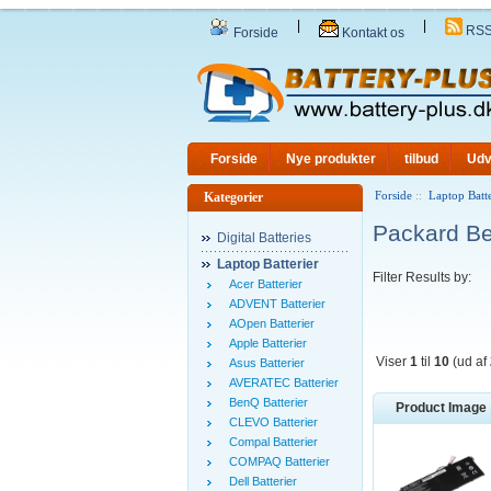
|
|
RS
Forside
Kontakt os
Forside
Nye produkter
tilbud
Udv
Forside
::
Laptop Batte
Kategorier
Packard Bel
Digital Batteries
Laptop Batterier
Filter Results by:
Acer Batterier
ADVENT Batterier
AOpen Batterier
Apple Batterier
Viser
1
til
10
(ud af
Asus Batterier
AVERATEC Batterier
BenQ Batterier
Product Image
CLEVO Batterier
Compal Batterier
COMPAQ Batterier
Dell Batterier