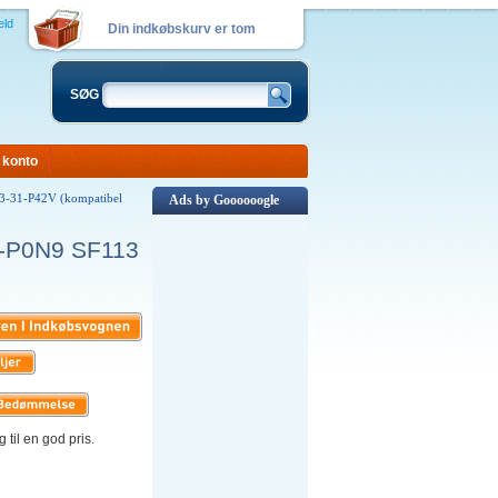
eld
Din indkøbskurv er tom
SØG
 konto
13-31-P42V (kompatibel
Ads by Goooooogle
31-P0N9 SF113
 til en god pris.