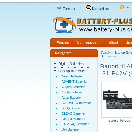
|
|
RS
Forside
Kontakt os
Forside
Nye produkter
tilbud
Udv
Forside
::
Laptop Batte
Kategorier
t)
:: Reviews
Digital Batteries
Batteri ti
Laptop Batterier
-31-P42V (
Acer Batterier
ADVENT Batterier
AOpen Batterier
Apple Batterier
Asus Batterier
AVERATEC Batterier
BenQ Batterier
CLEVO Batterier
Compal Batterier
større billede
COMPAQ Batterier
Dell Batterier