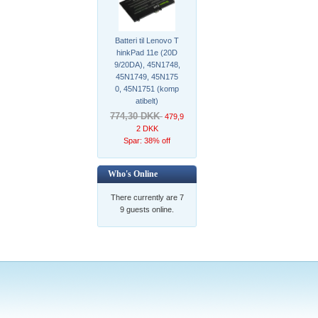
Batteri til Lenovo T
hinkPad 11e (20D
9/20DA), 45N1748,
45N1749, 45N175
0, 45N1751 (komp
atibelt)
774,30 DKK
479,9
2 DKK
Spar: 38% off
Who's Online
There currently are 7
9 guests online.