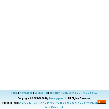
Hjem
|
Kontakt os
|
Betingelser
|
skibsfart
|
SITE MAP
1
2
3
4
5
6
7
8
9
10
Copyright © 2005-2026 By
battery-plus.dk
All Rights Reserved
Product Tags:
A
B
C
D
E
F
G
H
I
J
K
L
M
N
O
P
Q
R
S
T
U
V
W
X
Y
Z
0-9
WishList
View Mobile Site