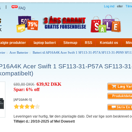
Log ind
eller
Tilm
|
S
FAQ
algte produkter
laptop batteri
Sitemap
RSS
Kontakt os
Min
rier
::
Acer Batterier
::
Batteri til AP16A4K Acer Swift 1 SF113-31-P57A SF113-31-P0N9 SF1
l AP16A4K Acer Swift 1 SF113-31-P57A SF113-
kompatibelt)
639,92 DKK
680,80 DKK
Spar: 6% off
[AP16A4K-5]
Leveringen var hurtig, før den planlagte dato. Det var lige som beskrevet og
Tilføjet d.: 20/10-2025 af Mel Dowsett