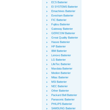
ECS Batterier
EI SYSTEMS Batterier
Emachines Batterier
Evesham Batterier
FIC Batterier
Fujitsu Batterier
Gateway Batterier
GERICOM Batterier
Great Quality Batterier
Hasee Batterier
HP Batterier
IBM Batterier
Lenovo Batterier
LG Batterier
LifeTec Batterier
Maxdata Batterier
Medion Batterier
Mitac Batterier
MSI Batterier
NEC Batterier
Other Batterier
Packard Bell Batterier
Panasonic Batterier
PHILIPS Batterier
SAMSUNG Batterier