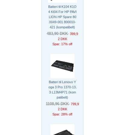
Batteri til K104 K1O
4 KI04 For HP PAVI
LION HP Spare 80
0049-001 800010-
421 (kompatibelt)
483,90 DKK
399,9
2 DKK
Spar: 17% off
Batteri til Lenovo Y
oga 3 Pro 1370-13.
3 L13M4P71 (kom
patibelt)
1108,96 DKK
799,9
2 DKK
Spar: 28% off