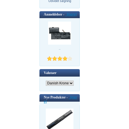
Udvidet søgning
Anmeldelser -
[mere]
..
Valutaer
Nye Produkter -
[mer
e]