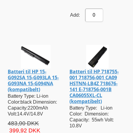
Add:
0
Batteri til HP 15-
Batteri til HP 718755-
G092SA 15-G093LA 15-
001 718756-001 CA09
G093NA 15-G094NA
HSTNN-LB4Z 718676-
(kompatibelt)
141 E-718756-001B
CA06055XL-CL
Battery Type: Li-ion
(kompatibelt)
Color:black Dimension:
Capacity:2200mAh
Battery Type: Li-ion
Volt:14.4V/14.8V
Color: Dimension:
Capacity: 55wh Volt:
483,90 DKK
10.8V
399,92 DKK