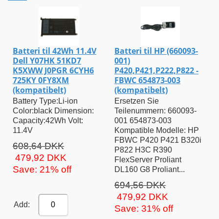
Batteri til 42Wh 11.4V
Batteri til HP (660093-
Dell Y07HK 51KD7
001)
K5XWW J0PGR 6CYH6
P420,P421,P222,P822 -
725KY 0FY8XM
FBWC 654873-003
(kompatibelt)
(kompatibelt)
Battery Type:Li-ion
Ersetzen Sie
Color:black Dimension:
Teilenummern: 660093-
Capacity:42Wh Volt:
001 654873-003
11.4V
Kompatible Modelle: HP
FBWC P420 P421 B320i
608,64 DKK
P822 H3C R390
479,92 DKK
FlexServer Proliant
Save: 21% off
DL160 G8 Proliant...
694,56 DKK
479,92 DKK
Add:
0
Save: 31% off