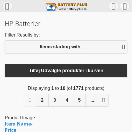
HP Batterier
Filter Results by:
Items starting with ...
Tilføj Udvalgte produkter i kurven
Displaying
1
to
10
(of
1771
products)
1
2
3
4
5
...
Product Image
Item Name-
Price