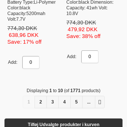
Battery Type:Li-Polymer
Color:black Dimension:
Color:black
Capacity: 41wh Volt:
Capacity:5200mah
10.8V
Volt:7.7V
774,30 DKK
774,30 DKK
479,92 DKK
638,96 DKK
Save: 38% off
Save: 17% off
Add:
0
Add:
0
Displaying
1
to
10
(of
1771
products)
1
2
3
4
5
...
Tilføj Udvalgte produkter i kurven