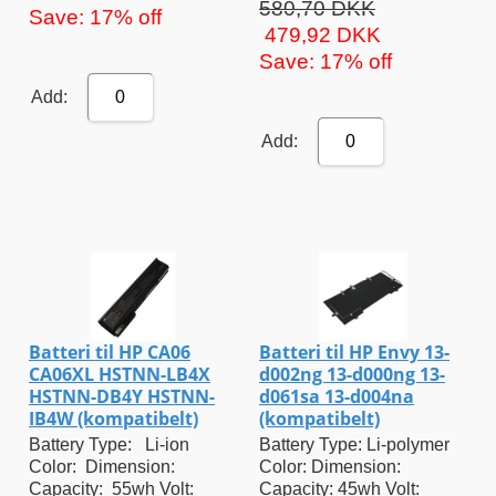
580,70 DKK
Save: 17% off
479,92 DKK
Save: 17% off
Add:
0
Add:
0
Batteri til HP CA06
Batteri til HP Envy 13-
CA06XL HSTNN-LB4X
d002ng 13-d000ng 13-
HSTNN-DB4Y HSTNN-
d061sa 13-d004na
IB4W (kompatibelt)
(kompatibelt)
Battery Type: Li-ion
Battery Type: Li-polymer
Color: Dimension:
Color: Dimension:
Capacity: 55wh Volt:
Capacity: 45wh Volt: