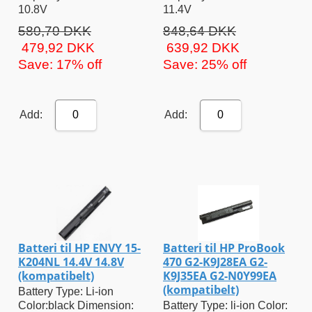
10.8V
11.4V
580,70 DKK
848,64 DKK
479,92 DKK
639,92 DKK
Save: 17% off
Save: 25% off
Add:
Add:
0
0
Batteri til HP ENVY 15-
Batteri til HP ProBook
K204NL 14.4V 14.8V
470 G2-K9J28EA G2-
(kompatibelt)
K9J35EA G2-N0Y99EA
(kompatibelt)
Battery Type: Li-ion
Color:black Dimension:
Battery Type: li-ion Color: