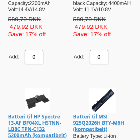
Capacity:2200mAh
black Capacity: 4400mAH
Volt:14.4V/14.8V
Volt: 11.1V/10.8V
580,70 DKK
580,70 DKK
479,92 DKK
479,92 DKK
Save: 17% off
Save: 17% off
Add:
Add:
0
0
Batteri til HP Spectre
Batteri til MSI
13-AF BF04XL HSTNN-
925Q2026H BTY-M6H
LB8C TPN-C132
(kompatibelt)
5200mAh (kompatibelt)
Battery Type: Li-ion